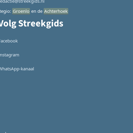
redactie@streekgids.nl
Regio:
Groenlo
en de
Achterhoek
Volg Streekgids
Facebook
Instagram
WhatsApp-kanaal