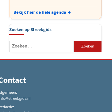
Bekijk hier de hele agenda →
Zoeken op Streekgids
Zoeken
naar:
Contact
Algemeen:
info@streekgids.nl
Redactie: