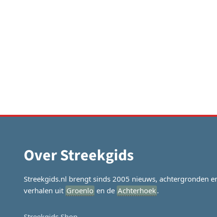
Over Streekgids
Streekgids.nl brengt sinds 2005 nieuws, achtergronden e
verhalen uit
Groenlo
en de
Achterhoek
.
Streekgids Shop