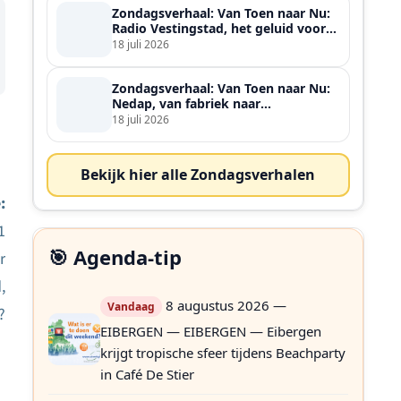
Zondagsverhaal: Van Toen naar Nu:
Radio Vestingstad, het geluid voor
heel de streek
18 juli 2026
Zondagsverhaal: Van Toen naar Nu:
Nedap, van fabriek naar
wereldspeler
18 juli 2026
Bekijk hier alle Zondagsverhalen
:
1
🎯 Agenda-tip
r
,
8 augustus 2026 —
Vandaag
?
EIBERGEN — EIBERGEN — Eibergen
krijgt tropische sfeer tijdens Beachparty
in Café De Stier