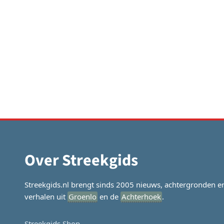
Over Streekgids
Streekgids.nl brengt sinds 2005 nieuws, achtergronden e
verhalen uit
Groenlo
en de
Achterhoek
.
Streekgids Shop