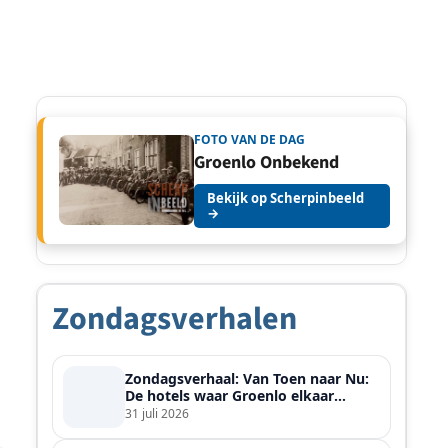
FOTO VAN DE DAG
Groenlo Onbekend
Bekijk op Scherpinbeeld
→
Zondagsverhalen
Zondagsverhaal: Van Toen naar Nu:
De hotels waar Groenlo elkaar
ontmoette
31 juli 2026