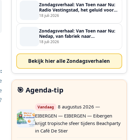
Zondagsverhaal: Van Toen naar Nu:
Radio Vestingstad, het geluid voor
heel de streek
18 juli 2026
Zondagsverhaal: Van Toen naar Nu:
Nedap, van fabriek naar
wereldspeler
18 juli 2026
Bekijk hier alle Zondagsverhalen
:
e
🎯 Agenda-tip
e
?
8 augustus 2026 —
Vandaag
EIBERGEN — EIBERGEN — Eibergen
krijgt tropische sfeer tijdens Beachparty
in Café De Stier