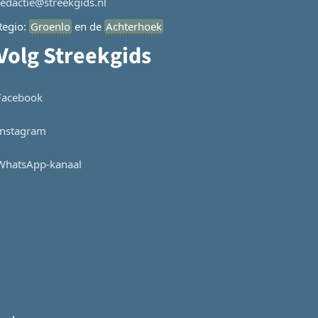
redactie@streekgids.nl
Regio:
Groenlo
en de
Achterhoek
Volg Streekgids
Facebook
Instagram
WhatsApp-kanaal