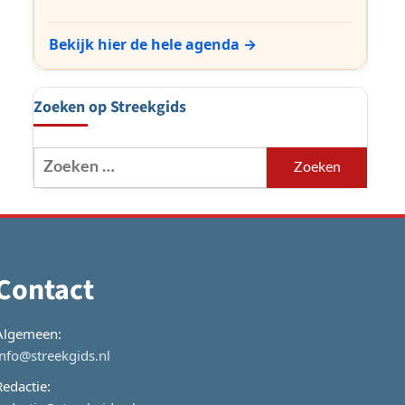
Bekijk hier de hele agenda →
Zoeken op Streekgids
Zoeken
naar:
Contact
Algemeen:
info@streekgids.nl
Redactie: