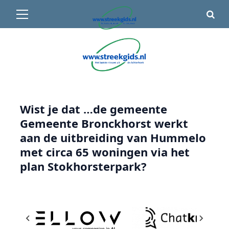
Primair
🌤️ Groenlo:
12°C
• Vandaag 11° / 30°
menu
Ga
naar
de
inhoud
Wist je dat …de gemeente
Gemeente Bronckhorst werkt
aan de uitbreiding van Hummelo
met circa 65 woningen via het
plan Stokhorsterpark?