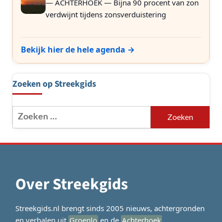
— ACHTERHOEK — Bijna 90 procent van zon
verdwijnt tijdens zonsverduistering
Bekijk hier de hele agenda →
Zoeken op Streekgids
Zoeken
naar:
Over Streekgids
Streekgids.nl brengt sinds 2005 nieuws, achtergronden
en verhalen uit
Groenlo
en de
Achterhoek
.