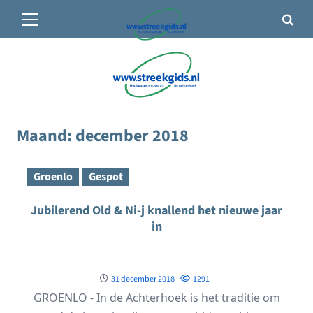
Primair
🌤️ Groenlo:
20°C
• Vandaag 12° / 22°
menu
Ga
naar
de
inhoud
Maand:
december 2018
Groenlo
Gespot
Jubilerend Old & Ni-j knallend het nieuwe jaar
in
31 december 2018
1291
GROENLO - In de Achterhoek is het traditie om