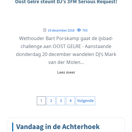
Oost Gelre steunt DJ’s 3FM Serious Request!
19 december 2018
793
Wethouder Bart Porskamp gaat de ijsbad-
challenge aan OOST GELRE - Aanstaande
donderdag 20 december wandelen DJ’s Mark
van der Molen...
Lees meer
Berichten
1
2
3
4
Volgende
paginering
Vandaag in de Achterhoek