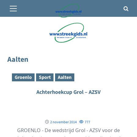
Primair
🌤️ Groenlo:
13°C
• Vandaag 8° / 27°
menu
Ga
naar
de
inhoud
Aalten
Groenlo
Sport
Aalten
Achterhoekcup Grol – AZSV
2 november 2014
777
GROENLO - De wedstrijd Grol - AZSV voor de