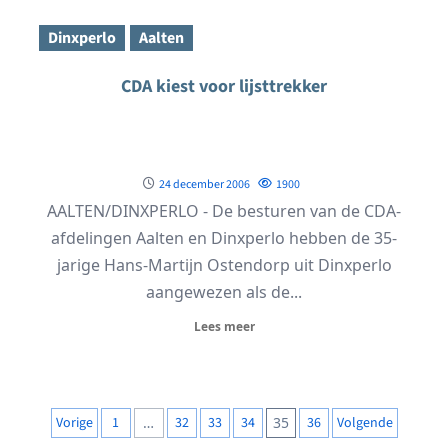
Dinxperlo
Aalten
CDA kiest voor lijsttrekker
24 december 2006
1900
AALTEN/DINXPERLO - De besturen van de CDA-
afdelingen Aalten en Dinxperlo hebben de 35-
jarige Hans-Martijn Ostendorp uit Dinxperlo
aangewezen als de...
Lees meer
Berichten
Vorige
1
…
32
33
34
35
36
Volgende