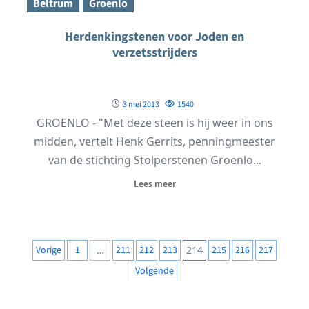
Beltrum
Groenlo
Herdenkingstenen voor Joden en
verzetsstrijders
3 mei 2013
1540
GROENLO - "Met deze steen is hij weer in ons
midden, vertelt Henk Gerrits, penningmeester
van de stichting Stolperstenen Groenlo...
Lees meer
Berichten
Vorige
1
…
211
212
213
214
215
216
217
paginering
Volgende