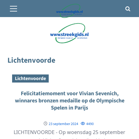
Primair
🌤️ Groenlo:
15°C
• Vandaag 8° / 27°
menu
Ga
naar
de
inhoud
Lichtenvoorde
Lichtenvoorde
Felicitatiemoment voor Vivian Sevenich,
winnares bronzen medaille op de Olympische
Spelen in Parijs
23 september 2024
4490
LICHTENVOORDE - Op woensdag 25 september