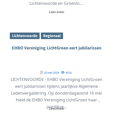
Lichtenvoorde en Groenlo....
Lees meer
Lichtenvoorde
Regionaal
EHBO Vereniging LichtGroen eert jubilarissen
20 mei 2024
4518
LICHTENVOORDE - EHBO Vereniging LichtGroen
eert jubilarissen tijdens jaarlijkse Algemene
Ledenvergadering. Op donderdagavond 16 mei
hield de EHBO Vereniging LichtGroen haar
jaarlijkse...
Lees meer