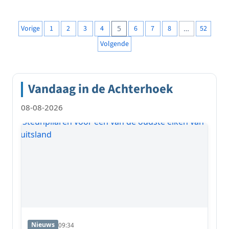
Berichten
Vorige
1
2
3
4
5
6
7
8
…
52
paginering
Volgende
Vandaag in de Achterhoek
08-08-2026
Nieuws
09:34