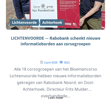
Lichtenvoorde
Achterhoek
LICHTENVOORDE — Rabobank schenkt nieuwe
informatieborden aan corsogroepen
2 juni 2026
3621
Alle 18 corsogroepen van het Bloemencorso
Lichtenvoorde hebben nieuwe informatieborden
gekregen van Rabobank Noord- en Oost-
Achterhoek. Directeur Frits Mulder
overhandigde...
Lees meer