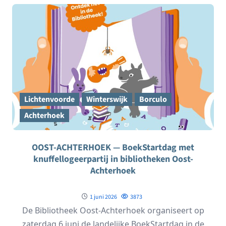
Lichtenvoorde
Winterswijk
Borculo
Achterhoek
OOST-ACHTERHOEK — BoekStartdag met
knuffellogeerpartij in bibliotheken Oost-
Achterhoek
1 juni 2026
3873
De Bibliotheek Oost-Achterhoek organiseert op
zaterdag 6 juni de landelijke BoekStartdag in de