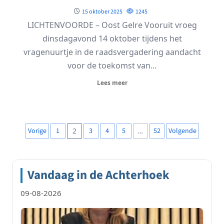
15 oktober 2025
1245
LICHTENVOORDE – Oost Gelre Vooruit vroeg
dinsdagavond 14 oktober tijdens het
vragenuurtje in de raadsvergadering aandacht
voor de toekomst van...
Lees meer
Berichten
Vorige
1
2
3
4
5
…
52
Volgende
paginering
Vandaag in de Achterhoek
09-08-2026