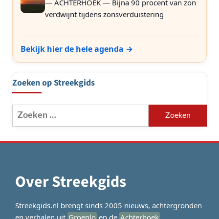
— ACHTERHOEK — Bijna 90 procent van zon
verdwijnt tijdens zonsverduistering
Bekijk hier de hele agenda →
Zoeken op Streekgids
Zoeken
naar:
Over Streekgids
Streekgids.nl brengt sinds 2005 nieuws, achtergronden
en verhalen uit
Groenlo
en de
Achterhoek
.