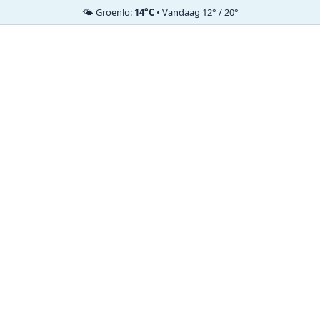
🌤️ Groenlo:
14°C
• Vandaag 12° / 20°
Ga
naar
de
inhoud