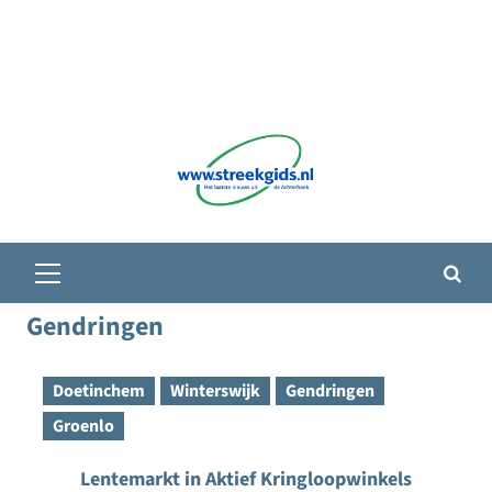
Primair
menu
Gendringen
Doetinchem
Winterswijk
Gendringen
Groenlo
Lentemarkt in Aktief Kringloopwinkels