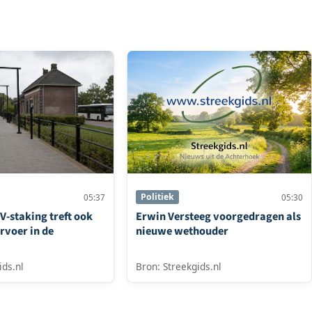
Politiek
05:37
05:30
V-staking treft ook
Erwin Versteeg voorgedragen als
rvoer in de
nieuwe wethouder
ids.nl
Bron: Streekgids.nl