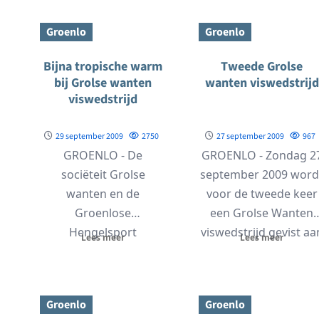
Groenlo
Groenlo
Bijna tropische warm
Tweede Grolse
bij Grolse wanten
wanten viswedstrijd
viswedstrijd
29 september 2009
2750
27 september 2009
967
GROENLO - De
GROENLO - Zondag 2
sociëteit Grolse
september 2009 word
wanten en de
voor de tweede keer
Groenlose
een Grolse Wanten
Hengelsport
viswedstrijd gevist aa
Lees meer
Lees meer
Vereniging hebben op
de Grolse gracht....
zondag 27 september
de 2e Grolse wanten...
Groenlo
Groenlo