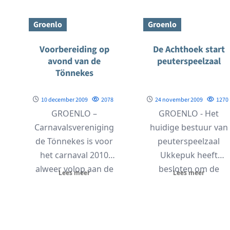
dampt de...
Groenlo
Groenlo
Voorbereiding op
De Achthoek start
avond van de
peuterspeelzaal
Tönnekes
10 december 2009
2078
24 november 2009
1270
GROENLO –
GROENLO - Het
Carnavalsvereniging
huidige bestuur van
de Tönnekes is voor
peuterspeelzaal
het carnaval 2010
Ukkepuk heeft
alweer volop aan de
besloten om de
Lees meer
Lees meer
slag voor de
peuterspeelzaal op 1
Tönnekesavond op
februari 2010 te
zaterdag...
sluiten. De...