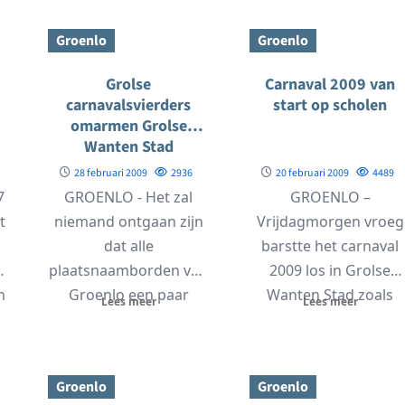
Groenlo
Groenlo
Grolse
Carnaval 2009 van
carnavalsvierders
start op scholen
omarmen Grolse
Wanten Stad
28 februari 2009
2936
20 februari 2009
4489
7
GROENLO - Het zal
GROENLO –
t
niemand ontgaan zijn
Vrijdagmorgen vroeg
dat alle
barstte het carnaval
plaatsnaamborden van
2009 los in Grolse
n
Groenlo een paar
Wanten Stad zoals
Lees meer
Lees meer
dagen vóór de
Groenlo de komende
carnaval ‘omgedoopt’
dagen heet.
waren...
Traditiegetrouw...
Groenlo
Groenlo