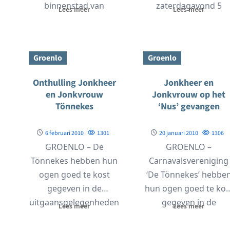
binnenstad van
zaterdagavond 5
Lees meer
Lees meer
Groenlo de jaarlijkse
maart over de jeugd
Kerstmarkt gehouden.
van 15...
Deze begint...
Groenlo
Groenlo
Onthulling Jonkheer
Jonkheer en
en Jonkvrouw
Jonkvrouw op het
Tönnekes
‘Nus’ gevangen
6 februari 2010
1301
20 januari 2010
1306
GROENLO – De
GROENLO –
Tönnekes hebben hun
Carnavalsvereniging
ogen goed te kost
‘De Tönnekes’ hebbe
gegeven in de
hun ogen goed te kos
uitgaansgelegenheden
gegeven in de
Lees meer
Lees meer
in Grolle. Inmiddels
uitgaansgelegenhede
dampt witte rook...
in Grolle. Inmiddels