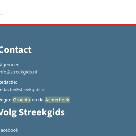
Contact
Algemeen:
info@streekgids.nl
Redactie:
redactie@streekgids.nl
Regio:
Groenlo
en de
Achterhoek
Volg Streekgids
Facebook