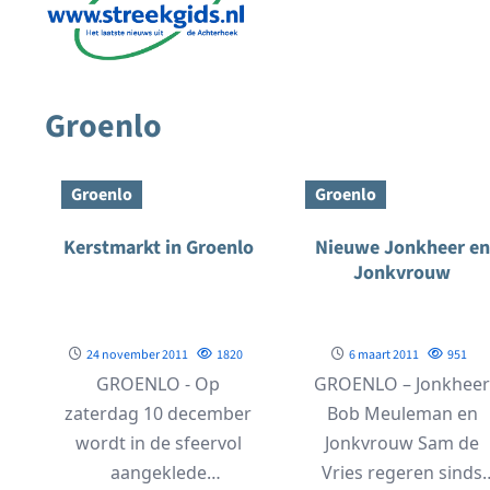
Groenlo
Groenlo
Groenlo
Kerstmarkt in Groenlo
Nieuwe Jonkheer en
Jonkvrouw
24 november 2011
1820
6 maart 2011
951
GROENLO - Op
GROENLO – Jonkhee
zaterdag 10 december
Bob Meuleman en
wordt in de sfeervol
Jonkvrouw Sam de
aangeklede
Vries regeren sinds