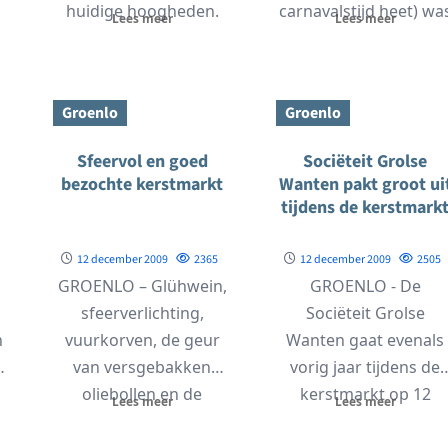
huidige hoogheden.
carnavalstijd heet) wa
Lees meer
Lees meer
De jeugd van Groenlo...
zondagmiddag 14
februari geen
belemmering...
Groenlo
Groenlo
Sfeervol en goed
Sociëteit Grolse
bezochte kerstmarkt
Wanten pakt groot ui
tijdens de kerstmark
12 december 2009
2365
12 december 2009
2505
GROENLO – Glühwein,
GROENLO - De
sfeerverlichting,
Sociëteit Grolse
n
vuurkorven, de geur
Wanten gaat evenals
t
van versgebakken
vorig jaar tijdens de
oliebollen en de
kerstmarkt op 12
Lees meer
Lees meer
n
Kerstman maakten
december groot
onder andere de
uitpakken. In een...