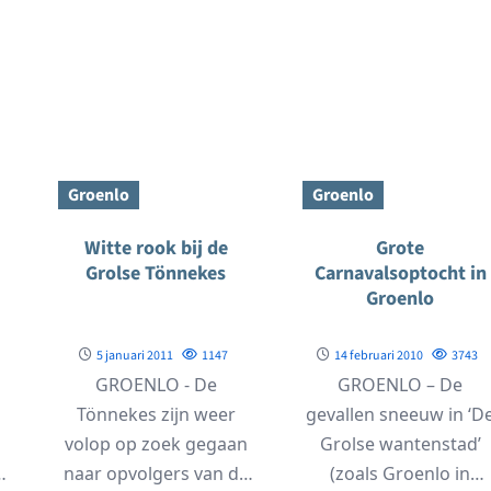
Groenlo
Groenlo
Witte rook bij de
Grote
Grolse Tönnekes
Carnavalsoptocht in
Groenlo
5 januari 2011
1147
14 februari 2010
3743
r
GROENLO - De
GROENLO – De
Tönnekes zijn weer
gevallen sneeuw in ‘D
volop op zoek gegaan
Grolse wantenstad’
naar opvolgers van de
(zoals Groenlo in