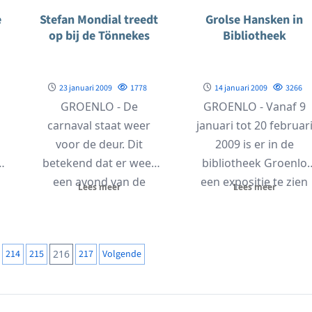
e
Stefan Mondial treedt
Grolse Hansken in
op bij de Tönnekes
Bibliotheek
23 januari 2009
1778
14 januari 2009
3266
GROENLO - De
GROENLO - Vanaf 9
carnaval staat weer
januari tot 20 februar
voor de deur. Dit
2009 is er in de
betekend dat er weer
bibliotheek Groenlo
een avond van de
een expositie te zien
Lees meer
Lees meer
Tönnekes aan...
van...
214
215
216
217
Volgende