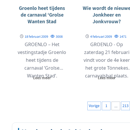
Groenlo heet tijdens
Wie wordt de nieuw
de carnaval ‘Grolse
Jonkheer en
Wanten Stad
Jonkvrouw?
18 februari 2009
3008
4 februari 2009
1471
GROENLO – Het
GROENLO - Op
vestingstadje Groenlo
zaterdag 21 februari
heet tijdens de
vindt voor de 4e keer
carnaval ‘Grolse
het grote Tönnekes
Wanten Stad’.
carnavalsbal plaats.
Lees meer
Lees meer
Tenminste als het aan
Net als vorig jaar,...
de ‘Sociëteit Grolse
wanten’...
Berichten
Vorige
1
…
213
paginering