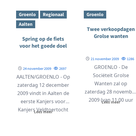
Kerstmarkt in de...
Groenlo
Regionaal
Groenlo
Aalten
Twee verkoopdagen
Grolse wanten
Spring op de fiets
voor het goede doel
21 november 2009
1286
GROENLO - De
24 november 2009
2697
Sociëteit Grolse
AALTEN/GROENLO - Op
Wanten zal op
zaterdag 12 december
zaterdag 28 novembe
2009 vindt in Aalten de
2009 (van 11.00 uur
eerste Kanjers voor
Lees meer
t/m 16.00 uur) presen
Kanjers Veldtoertocht
Lees meer
zijn...
plaats. De toertocht
wordt...