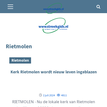
Primair
🌤️ Groenlo:
30°C
• Vandaag 10° / 30°
menu
Ga
naar
de
inhoud
Rietmolen
Rietmolen
Kerk Rietmolen wordt nieuw leven ingeblazen
2 juli 2024
4811
RIETMOLEN - Nu de lokale kerk van Rietmolen