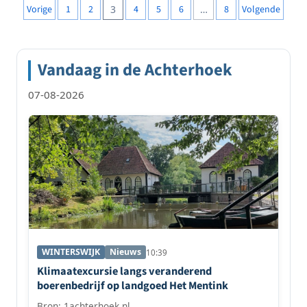
Berichten
Vorige
1
2
3
4
5
6
…
8
Volgende
paginering
Vandaag in de Achterhoek
07-08-2026
WINTERSWIJK
Nieuws
10:39
Klimaatexcursie langs veranderend
boerenbedrijf op landgoed Het Mentink
Bron: 1achterhoek.nl