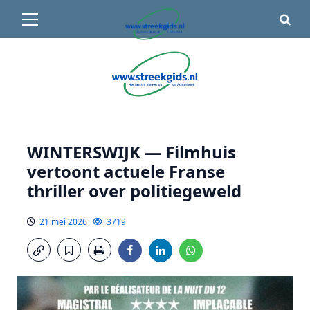
Primair
🌤️ Groenlo:
21°C
• Vandaag 15° / 24°
menu
Ga
naar
de
inhoud
WINTERSWIJK — Filmhuis
vertoont actuele Franse
thriller over politiegeweld
21 mei 2026
3719