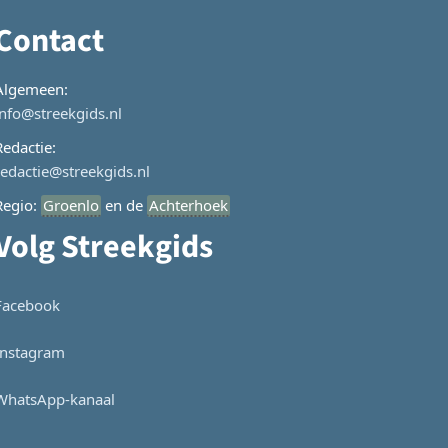
Contact
Algemeen:
info@streekgids.nl
Redactie:
redactie@streekgids.nl
Regio:
Groenlo
en de
Achterhoek
Volg Streekgids
Facebook
Instagram
WhatsApp-kanaal