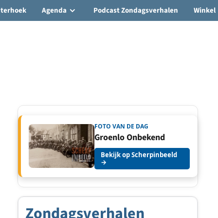
hterhoek
Agenda
Podcast Zondagsverhalen
Winkel
FOTO VAN DE DAG
Groenlo Onbekend
Bekijk op Scherpinbeeld
→
Zondagsverhalen