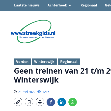
Laatste nieuws
Achterhoek
Regionaal
Gel
Ga
naar
de
inhoud
Vorden
Winterswijk
Regionaal
Geen treinen van 21 t/m 
Winterswijk
21 mei 2022
1216