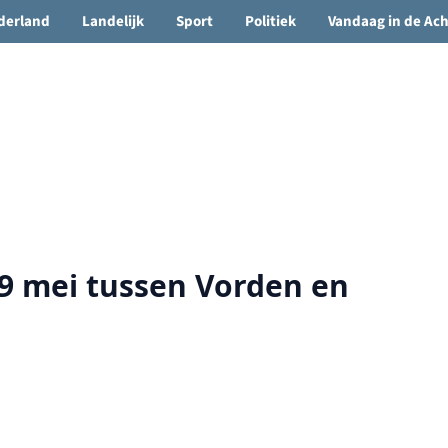
🌤️ Groenlo:
20°C
• Vandaag 12° / 22°
derland
Landelijk
Sport
Politiek
Vandaag in de Ac
29 mei tussen Vorden en