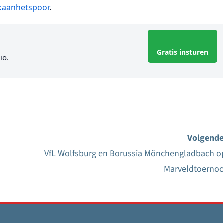
rkaanhetspoor
.
Gratis insturen
io.
Volgende
VfL Wolfsburg en Borussia Mönchengladbach o
Marveldtoernoo