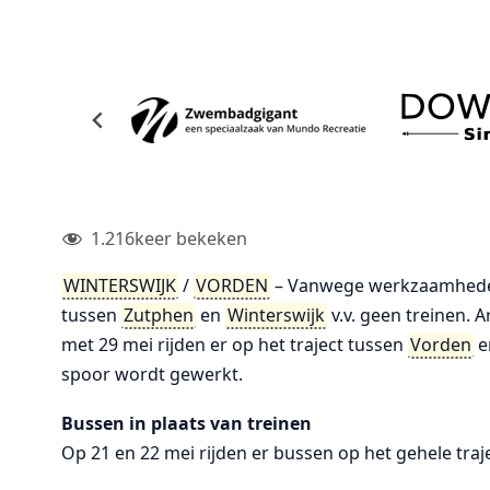
1.216
keer bekeken
WINTERSWIJK
/
VORDEN
– Vanwege werkzaamheden 
tussen
Zutphen
en
Winterswijk
v.v. geen treinen. 
met 29 mei rijden er op het traject tussen
Vorden
e
spoor wordt gewerkt.
Bussen in plaats van treinen
Op 21 en 22 mei rijden er bussen op het gehele tra