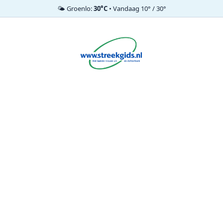
🌤️ Groenlo:
30°C
• Vandaag 10° / 30°
Ga
naar
de
inhoud