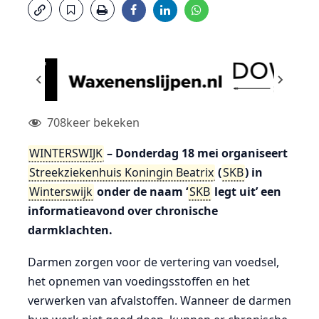
708
keer bekeken
WINTERSWIJK
– Donderdag 18 mei organiseert
Streekziekenhuis Koningin Beatrix
(
SKB
) in
Winterswijk
onder de naam ‘
SKB
legt uit’ een
informatieavond over chronische
darmklachten.
Darmen zorgen voor de vertering van voedsel,
het opnemen van voedingsstoffen en het
verwerken van afvalstoffen. Wanneer de darmen