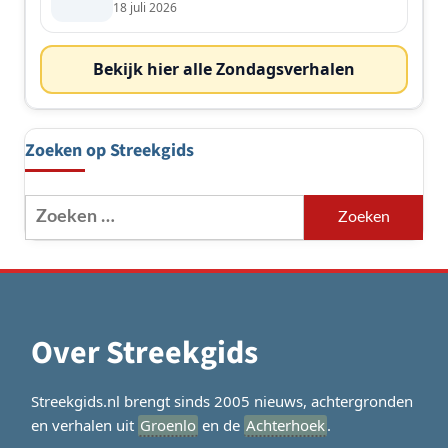
de streek
18 juli 2026
Bekijk hier alle Zondagsverhalen
Zoeken op Streekgids
Zoeken
naar:
Over Streekgids
Streekgids.nl brengt sinds 2005 nieuws, achtergronden
en verhalen uit
Groenlo
en de
Achterhoek
.