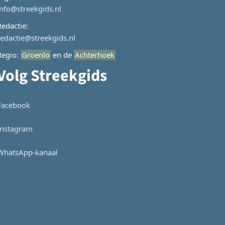
info@streekgids.nl
Redactie:
redactie@streekgids.nl
Regio:
Groenlo
en de
Achterhoek
Volg Streekgids
Facebook
Instagram
WhatsApp-kanaal