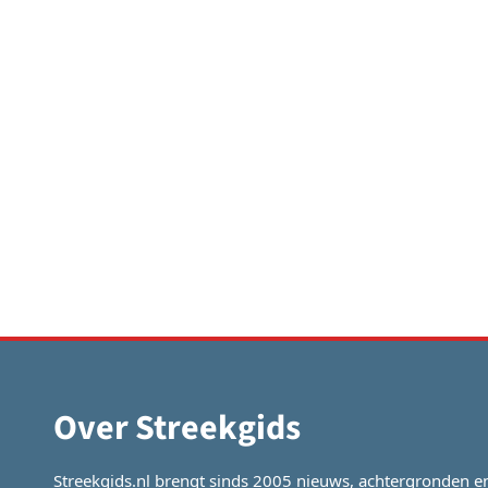
Over Streekgids
Streekgids.nl brengt sinds 2005 nieuws, achtergronden e