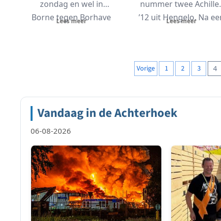
zondag en wel in
nummer twee Achille
Borne tegen Borhave
’12 uit Hengelo. Na ee
Lees meer
Lees meer
2. In...
gelijkopgaande...
Berichten
Vorige
1
2
3
4
paginering
Vandaag in de Achterhoek
06-08-2026