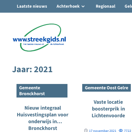
Laatste nieuws
Achterhoek
Regionaal
Gel
Ga
naar
de
inhoud
Jaar:
2021
Gemeente
Gemeente Oost Gelre
Bronckhorst
Vaste locatie
Nieuw integraal
boosterprik in
Huisvestingsplan voor
Lichtenvoorde
onderwijs in
Bronckhorst
17 november 2021
7722