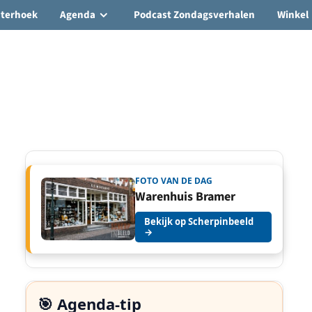
hterhoek
Agenda
Podcast Zondagsverhalen
Winkel
FOTO VAN DE DAG
Warenhuis Bramer
Bekijk op Scherpinbeeld
→
🎯 Agenda-tip