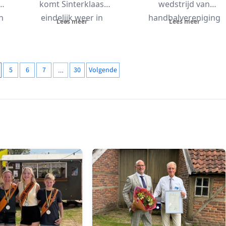
s
komt Sinterklaas
wedstrijd van
n
eindelijk weer in
handbalvereniging
Lees meer
Lees meer
Nederland aan. Hij
Grol C1 tegen DFS
maakt ook tijd vrij...
Arnhem C1 op het...
5
6
7
…
30
Volgende