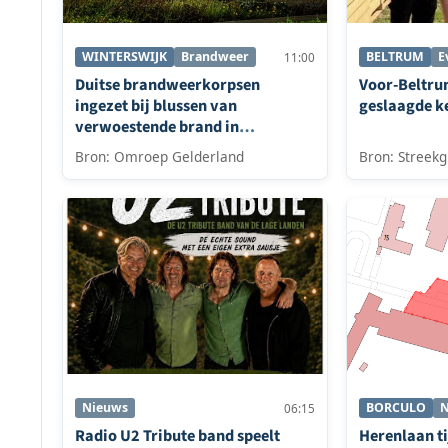
WINTERSWIJK
Brandweer
BELTRUM
E
11:00
Duitse brandweerkorpsen
Voor-Beltrum
ingezet bij blussen van
geslaagde k
verwoestende brand in
Winterswijk
Bron: Omroep Gelderland
Bron: Streekg
Nieuws
BORCULO
N
06:15
Radio U2 Tribute band speelt
Herenlaan ti