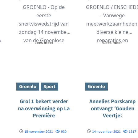
GROENLO - Op de
GROENLO / ENSCHED
eerste
- Vanwege
snertviswedstrijd van
meetwerkzaamheden
zondag 14 november
diverse kleine
n
van de Groenlose
reparaties en
Lees meer
Lees meer
j
Hengelsport
werkzaamheden is de
-
Vereniging kan goed
N18 tussen Groenlo e
worden teruggekeken.
Enschede in beide...
In een...
Groenlo
Sport
Groenlo
Grol 1 bekert verder
Annelies Porskamp
na overwinning op La
ontvangt ‘Gouden
Première
Veertje’.
15 november 2021
930
14 november 2021
1317