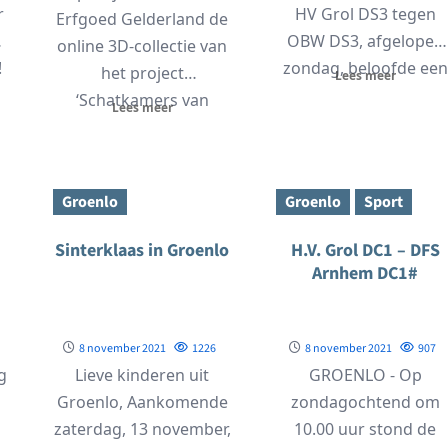
r
HV Grol DS3 tegen
Erfgoed Gelderland de
OBW DS3, afgelopen
online 3D-collectie van
!
zondag, beloofde een
het project
Lees meer
spannende te worden
‘Schatkamers van
Lees meer
De huidige nummer...
Gelderland’. Dit project
brengt zeventig
historische...
Groenlo
Groenlo
Sport
Sinterklaas in Groenlo
H.V. Grol DC1 – DFS
Arnhem DC1#
8 november 2021
1226
8 november 2021
907
g
Lieve kinderen uit
GROENLO - Op
Groenlo, Aankomende
zondagochtend om
zaterdag, 13 november,
10.00 uur stond de