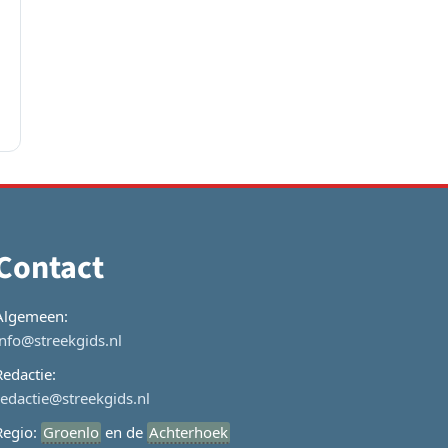
Contact
Algemeen:
info@streekgids.nl
Redactie:
redactie@streekgids.nl
Regio:
Groenlo
en de
Achterhoek