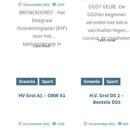
18 november 2021
1079
OOST GELRE -De
BRONCKHORST - Het
GGD’en beginnen
Integraal
versneld met extra
Huisvestingsplan (IHP)
vaccinaties tegen
voor het
corona, de zogehete
Lees meer
basisonderwijs in
boostervaccinaties. Bi
Lees meer
Bronckhorst is klaar.
GGD Noord- en Oost
Het IHP biedt de
Gelderland is...
gemeente en
schoolbesturen...
Groenlo
Sport
Groenlo
Sport
HV Grol A1 – OBW A1
H.V. Grol DS 2 –
Bentelo DS5
15 november 2021
1235
15 november 2021
820