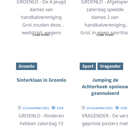
GROENLO - De A-jeugd
GROENLO - Afgelope
dames van
zaterdag speelde
handbalvereniging
dames 2 van
Grol zouden deze
handbalvereniging
wedstrijd, wegens
Grol, in eigen sporthal
Lees meer
Lees meer
meerdere blessures,
een lekkere pot
eigenlijk moeten
handbal tegen dame
spelen zonder wissels.
5...
Maar...
Groenlo
Sport
Vragender
Sinterklaas in Groenlo
Jumping de
Achterhoek opnieu
geannuleerd
13 november 2021
1318
13 november 2021
1109
GROENLO - Kinderen
VRAGENDER - De ver
hebben zaterdag 13
geprinte posters me