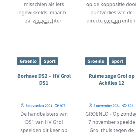
misschien als iets
op de koppositie doo
ingewikkelds, maar het
puntverlies van de
zal zijn vruchten
directe concurrenten
Lees meer
Lees meer
afwerpen als je het
We...
goed...
Groenlo
Sport
Groenlo
Sport
Borhave DS2 – HV Grol
Ruime zege Grol op
DS1
Achilles 12
8 november 2021
973
8 november 2021
894
De handbalsters van
GROENLO - Op zonda
DS1 van HV Grol
7 november speelde
speelden dit keer op
Grol thuis tegen de