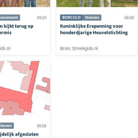
venement
BORCULO
Nieuws
09:20
08:00
 kijkt terug op
Koninklijke Erepenning voor
ermis
honderdjarige Heuvelstichting
ids.nl
Bron: Streekgids.nl
ieuws
06:06
jdelijk afgesloten