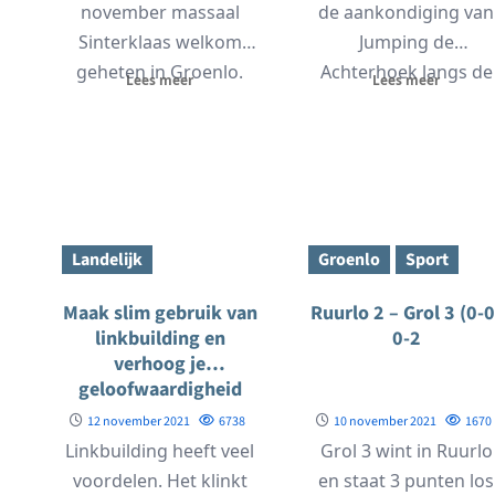
november massaal
de aankondiging van
Sinterklaas welkom
Jumping de
geheten in Groenlo.
Achterhoek langs de
Lees meer
Lees meer
Sinterklaas liep dit jaar
straten van
in een optocht...
Lichtenvoorde en
omgeving...
Landelijk
Groenlo
Sport
Maak slim gebruik van
Ruurlo 2 – Grol 3 (0-0
linkbuilding en
0-2
verhoog je
geloofwaardigheid
12 november 2021
6738
10 november 2021
1670
Linkbuilding heeft veel
Grol 3 wint in Ruurlo
voordelen. Het klinkt
en staat 3 punten los