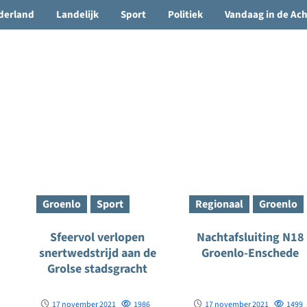
🌤️ Groenlo:
23°C
• Vandaag 15° / 24°
derland
Landelijk
Sport
Politiek
Vandaag in de Ac
Groenlo
Sport
Regionaal
Groenlo
Sfeervol verlopen
Nachtafsluiting N18
snertwedstrijd aan de
Groenlo-Enschede
Grolse stadsgracht
17 november 2021
1986
17 november 2021
1499