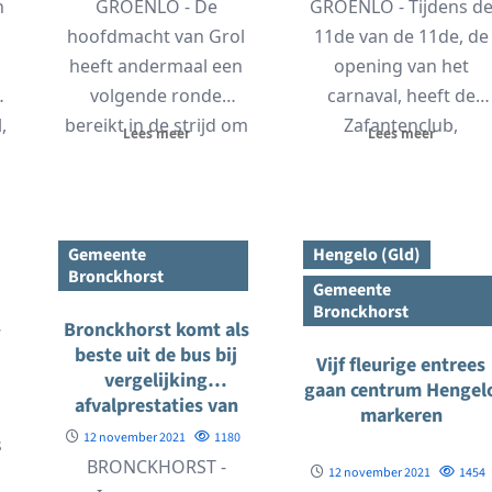
n
GROENLO - De
GROENLO - Tijdens d
hoofdmacht van Grol
11de van de 11de, de
heeft andermaal een
opening van het
volgende ronde
carnaval, heeft de
,
bereikt in de strijd om
Zafantenclub,
Lees meer
Lees meer
de KNVB-beker, seizoen
onderdeel van
s
2021-2022. De...
carnavals vereniging..
Gemeente
Hengelo (Gld)
Bronckhorst
Gemeente
Bronckhorst
Bronckhorst komt als
w
beste uit de bus bij
Vijf fleurige entrees
vergelijking
gaan centrum Hengel
afvalprestaties van
markeren
gemeenten
12 november 2021
1180
s
BRONCKHORST -
t
12 november 2021
1454