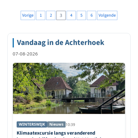
Berichten
Vorige
1
2
3
4
5
6
Volgende
paginering
Vandaag in de Achterhoek
07-08-2026
WINTERSWIJK
Nieuws
10:39
Klimaatexcursie langs veranderend