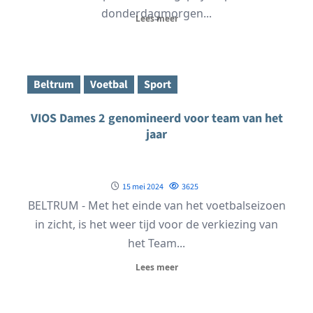
donderdagmorgen...
Lees meer
Beltrum
Voetbal
Sport
VIOS Dames 2 genomineerd voor team van het
jaar
15 mei 2024
3625
BELTRUM - Met het einde van het voetbalseizoen
in zicht, is het weer tijd voor de verkiezing van
het Team...
Lees meer