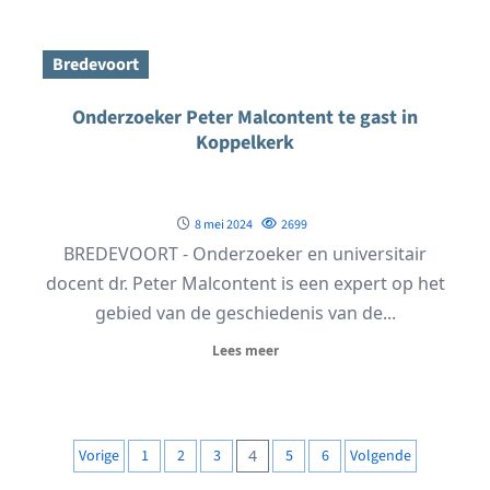
Bredevoort
Onderzoeker Peter Malcontent te gast in
Koppelkerk
8 mei 2024
2699
BREDEVOORT - Onderzoeker en universitair
docent dr. Peter Malcontent is een expert op het
gebied van de geschiedenis van de...
Lees meer
Berichten
Vorige
1
2
3
4
5
6
Volgende
paginering