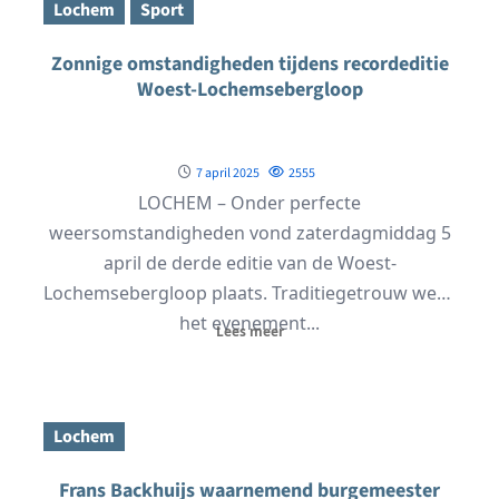
Lochem
Sport
Zonnige omstandigheden tijdens recordeditie
Woest-Lochemsebergloop
7 april 2025
2555
LOCHEM – Onder perfecte
weersomstandigheden vond zaterdagmiddag 5
april de derde editie van de Woest-
Lochemsebergloop plaats. Traditiegetrouw werd
het evenement...
Lees meer
Lochem
Frans Backhuijs waarnemend burgemeester