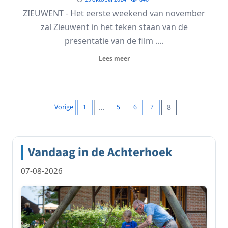
ZIEUWENT - Het eerste weekend van november
zal Zieuwent in het teken staan van de
presentatie van de film ....
Lees meer
Berichten
Vorige
1
…
5
6
7
8
paginering
Vandaag in de Achterhoek
07-08-2026