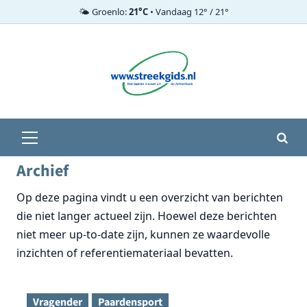
🌤️ Groenlo:
21°C
• Vandaag 12° / 21°
Ga
naar
de
inhoud
Primair
menu
Archief
Op deze pagina vindt u een overzicht van berichten
die niet langer actueel zijn. Hoewel deze berichten
niet meer up-to-date zijn, kunnen ze waardevolle
inzichten of referentiemateriaal bevatten.
Vragender
Paardensport