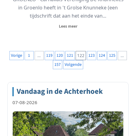
in Groenlo heeft in 't Grolse Knunneke (een
tijdschrift dat aan het einde van...
Lees meer
Berichten
Vorige
1
…
119
120
121
122
123
124
125
…
paginering
157
Volgende
Vandaag in de Achterhoek
07-08-2026