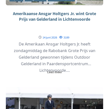
Amerikaanse Ansgar Holtgers Jr. wint Grote
Prijs van Gelderland in Lichtenvoorde
14 juni 2026
3189
De Amerikaan Ansgar Holtgers Jr. heeft
zondagmiddag de Rabobank Grote Prijs van
Gelderland gewonnen tijdens Outdoor
Gelderland in Paardensportcentrum
Lichtenvoorde....
Lees meer