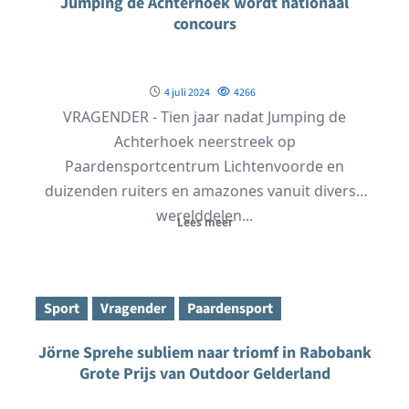
Jumping de Achterhoek wordt nationaal
concours
4 juli 2024
4266
VRAGENDER - Tien jaar nadat Jumping de
Achterhoek neerstreek op
Paardensportcentrum Lichtenvoorde en
duizenden ruiters en amazones vanuit diverse
werelddelen...
Lees meer
Sport
Vragender
Paardensport
Jörne Sprehe subliem naar triomf in Rabobank
Grote Prijs van Outdoor Gelderland