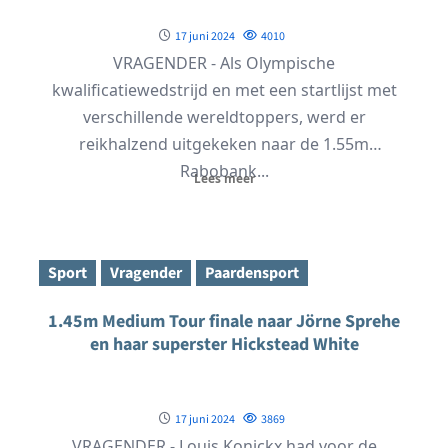
17 juni 2024
4010
VRAGENDER - Als Olympische
kwalificatiewedstrijd en met een startlijst met
verschillende wereldtoppers, werd er
reikhalzend uitgekeken naar de 1.55m
Rabobank...
Lees meer
Sport
Vragender
Paardensport
1.45m Medium Tour finale naar Jörne Sprehe
en haar superster Hickstead White
17 juni 2024
3869
VRAGENDER - Louis Konickx had voor de