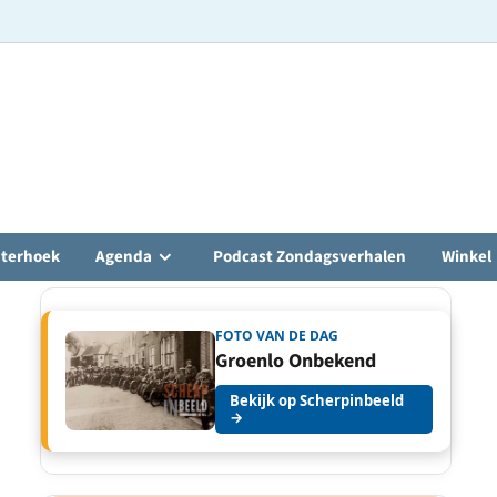
hterhoek
Agenda
Podcast Zondagsverhalen
Winkel
FOTO VAN DE DAG
Groenlo Onbekend
Bekijk op Scherpinbeeld
→