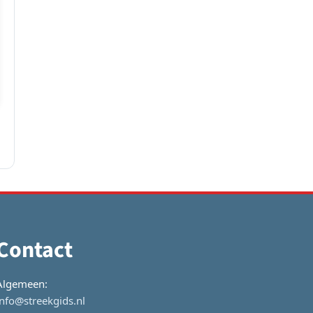
Contact
Algemeen:
info@streekgids.nl