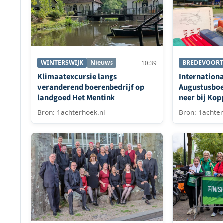
WINTERSWIJK
Nieuws
BREDEVOORT
10:39
Klimaatexcursie langs
Internation
veranderend boerenbedrijf op
Augustusboe
landgoed Het Mentink
neer bij Kop
Bredevoort
Bron: 1achterhoek.nl
Bron: 1achter