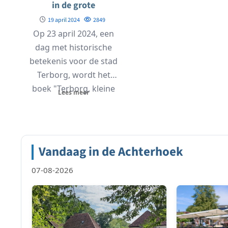
in de grote
geschiedenis'”
19 april 2024
2849
Op 23 april 2024, een
dag met historische
betekenis voor de stad
Terborg, wordt het
boek "Terborg, kleine
Lees meer
stad in...
Vandaag in de Achterhoek
07-08-2026