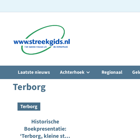
Ga
naar
de
inhoud
Laatste nieuws
Achterhoek
Regionaal
Gel
Terborg
Terborg
Historische
Boekpresentatie:
‘Terborg, kleine stad