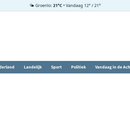
🌤️ Groenlo:
21°C
• Vandaag 12° / 21°
derland
Landelijk
Sport
Politiek
Vandaag in de Ac