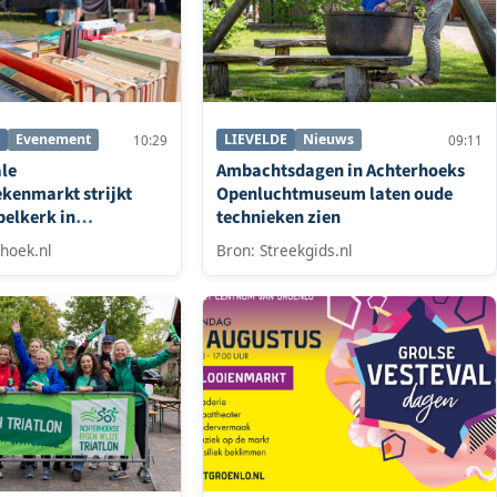
Evenement
LIEVELDE
Nieuws
10:29
09:11
ale
Ambachtsdagen in Achterhoeks
kenmarkt strijkt
Openluchtmuseum laten oude
pelkerk in
technieken zien
hoek.nl
Bron: Streekgids.nl