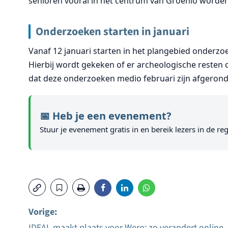
senioren vooral in het centrum van Groenlo worden 
Onderzoeken starten in januari
Vanaf 12 januari starten in het plangebied onderzo
Hierbij wordt gekeken of er archeologische resten 
dat deze onderzoeken medio februari zijn afgerond
📅 Heb je een evenement?
Stuur je evenement gratis in en bereik lezers in de reg
Vorige:
IDEAL maakt plaats voor Wero: zo verandert online