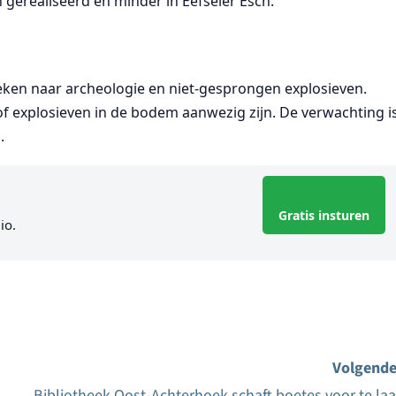
gerealiseerd en minder in Eefseler Esch.
eken naar archeologie en niet-gesprongen explosieven.
of explosieven in de bodem aanwezig zijn. De verwachting i
.
Gratis insturen
io.
Volgende
Bibliotheek Oost-Achterhoek schaft boetes voor te laa