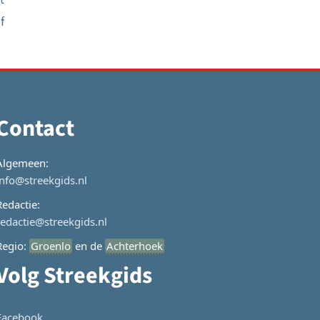
f
Contact
Algemeen:
info@streekgids.nl
Redactie:
redactie@streekgids.nl
Regio:
Groenlo
en de
Achterhoek
Volg Streekgids
Facebook