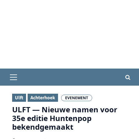
Primair
menu
Ulft
Achterhoek
EVENEMENT
ULFT — Nieuwe namen voor
35e editie Huntenpop
bekendgemaakt