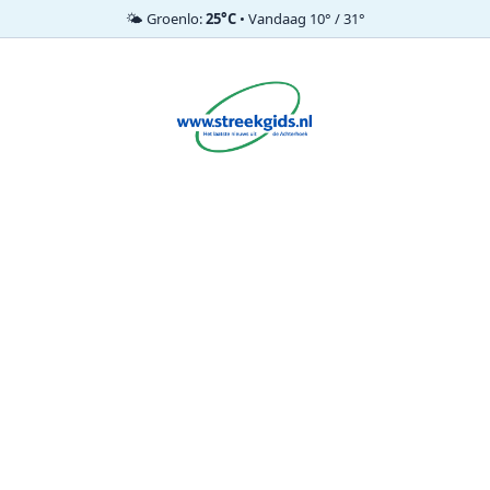
🌤️ Groenlo:
25°C
• Vandaag 10° / 31°
Ga
naar
de
inhoud