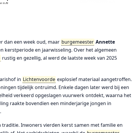
meer dan een week oud, maar
burgemeester
Annette
en kerstperiode en jaarwisseling. Over het algemeen
e
rustig en gezellig, al werd de laatste week van 2025
arishof in
Lichtenvoorde
explosief materiaal aangetroffen.
ningen tijdelijk ontruimd. Enkele dagen later werd bij een
lheid verkeerd opgeslagen vuurwerk ontdekt, waarna het
eling raakte bovendien een minderjarige jongen in
.
 traditie. Inwoners vierden kerst samen met familie en
lijk af. Het carbidschieten, waarbij de
burgemeester