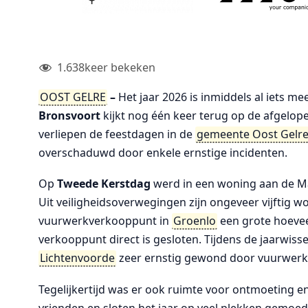
1.638
keer bekeken
OOST GELRE
–
Het jaar 2026 is inmiddels al iets 
Bronsvoort
kijkt nog één keer terug op de afgelop
verliepen de feestdagen in de
gemeente Oost Gelr
overschaduwd door enkele ernstige incidenten.
Op
Tweede Kerstdag
werd in een woning aan de M
Uit veiligheidsoverwegingen zijn ongeveer vijftig wo
vuurwerkverkooppunt in
Groenlo
een grote hoevee
verkooppunt direct is gesloten. Tijdens de jaarwiss
Lichtenvoorde
zeer ernstig gewond door vuurwerk
Tegelijkertijd was er ook ruimte voor ontmoeting en
vrienden en sloten het jaar op veel plekken gemoede