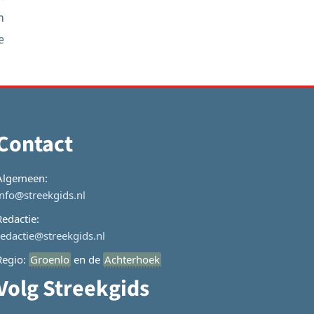
n
e
Contact
Algemeen:
info@streekgids.nl
Redactie:
redactie@streekgids.nl
Regio:
Groenlo
en de
Achterhoek
Volg Streekgids