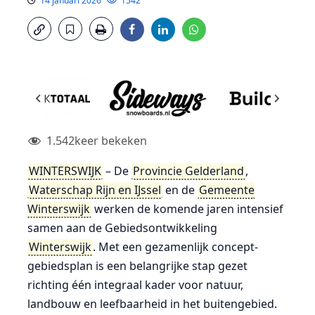
14 januari 2026
1542
1.542
keer bekeken
WINTERSWIJK
– De
Provincie Gelderland
,
Waterschap Rijn en IJssel
en de
Gemeente
Winterswijk
werken de komende jaren intensief
samen aan de Gebiedsontwikkeling
Winterswijk
. Met een gezamenlijk concept-
gebiedsplan is een belangrijke stap gezet
richting één integraal kader voor natuur,
landbouw en leefbaarheid in het buitengebied.