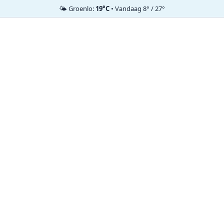
🌤️ Groenlo:
19°C
• Vandaag 8° / 27°
Ga
naar
de
inhoud