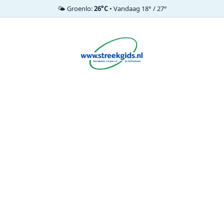
🌤️ Groenlo:
26°C
• Vandaag 18° / 27°
Ga
naar
de
inhoud