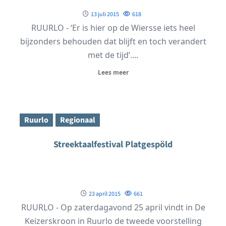
13 juli 2015
618
RUURLO - ‘Er is hier op de Wiersse iets heel
bijzonders behouden dat blijft en toch verandert
met de tijd’....
Lees meer
Ruurlo
Regionaal
Streektaalfestival Platgespöld
23 april 2015
661
RUURLO - Op zaterdagavond 25 april vindt in De
Keizerskroon in Ruurlo de tweede voorstelling