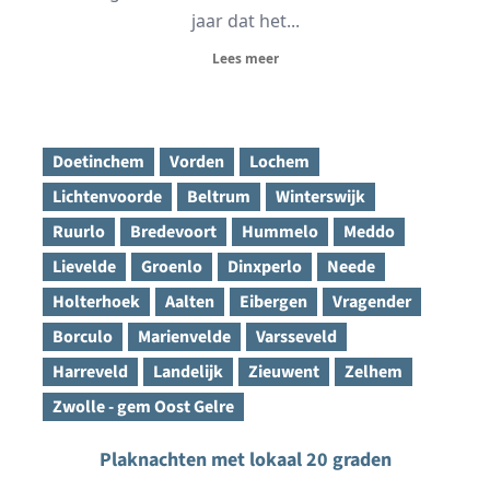
jaar dat het...
Lees meer
Doetinchem
Vorden
Lochem
Lichtenvoorde
Beltrum
Winterswijk
Ruurlo
Bredevoort
Hummelo
Meddo
Lievelde
Groenlo
Dinxperlo
Neede
Holterhoek
Aalten
Eibergen
Vragender
Borculo
Marienvelde
Varsseveld
Harreveld
Landelijk
Zieuwent
Zelhem
Zwolle - gem Oost Gelre
Plaknachten met lokaal 20 graden