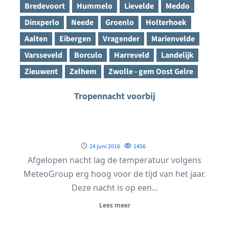
Bredevoort
Hummelo
Lievelde
Meddo
Dinxperlo
Neede
Groenlo
Holterhoek
Aalten
Eibergen
Vragender
Marienvelde
Varsseveld
Borculo
Harreveld
Landelijk
Zieuwent
Zelhem
Zwolle - gem Oost Gelre
Tropennacht voorbij
24 juni 2016
1456
Afgelopen nacht lag de temperatuur volgens
MeteoGroup erg hoog voor de tijd van het jaar.
Deze nacht is op een...
Lees meer