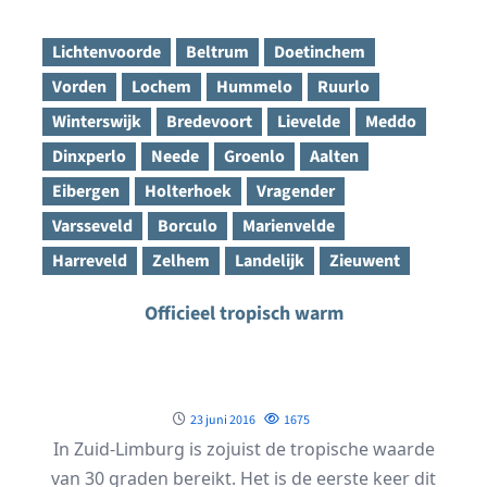
Lichtenvoorde
Beltrum
Doetinchem
Vorden
Lochem
Hummelo
Ruurlo
Winterswijk
Bredevoort
Lievelde
Meddo
Dinxperlo
Neede
Groenlo
Aalten
Eibergen
Holterhoek
Vragender
Varsseveld
Borculo
Marienvelde
Harreveld
Zelhem
Landelijk
Zieuwent
Officieel tropisch warm
23 juni 2016
1675
In Zuid-Limburg is zojuist de tropische waarde
van 30 graden bereikt. Het is de eerste keer dit