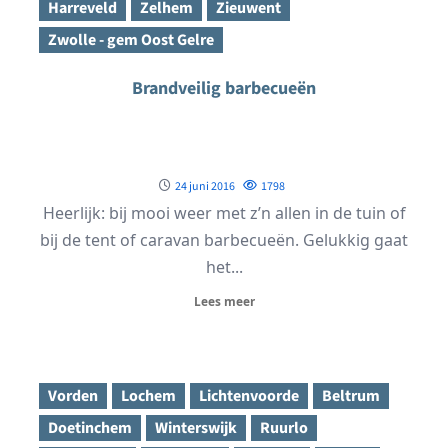
Harreveld
Zelhem
Zieuwent
Zwolle - gem Oost Gelre
Brandveilig barbecueën
24 juni 2016
1798
Heerlijk: bij mooi weer met z’n allen in de tuin of
bij de tent of caravan barbecueën. Gelukkig gaat
het...
Lees meer
Vorden
Lochem
Lichtenvoorde
Beltrum
Doetinchem
Winterswijk
Ruurlo