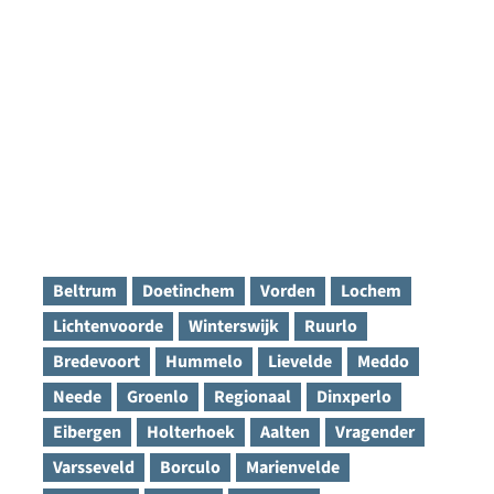
Beltrum
Doetinchem
Vorden
Lochem
Lichtenvoorde
Winterswijk
Ruurlo
Bredevoort
Hummelo
Lievelde
Meddo
Neede
Groenlo
Regionaal
Dinxperlo
Eibergen
Holterhoek
Aalten
Vragender
Varsseveld
Borculo
Marienvelde