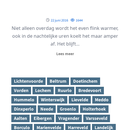
22 juni 2016
1644
Niet alleen overdag wordt het even flink warmer,
ook in de nachtelijke uren koelt het maar amper
af. Het blijft...
Lees meer
Lichtenvoorde
Beltrum
Doetinchem
Vorden
Lochem
Ruurlo
Bredevoort
Hummelo
Winterswijk
Lievelde
Meddo
Dinxperlo
Neede
Groenlo
Holterhoek
Aalten
Eibergen
Vragender
Varsseveld
Borculo
Marienvelde
Harreveld
Landelijk