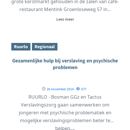
grote kerstmarkt gehouden in de zalen van café-
restaurant Mentink Groenloseweg 57 in...
Lees meer
Ruurlo
Regionaal
Gezamenlijke hulp bij verslaving en psychische
problemen
26 november 2014
677
RUURLO - Bosman GGz en Tactus
Verslavingszorg gaan samenwerken om
jongeren met psychische problematiek en
mogelijke verslavingsproblemen beter te
helpen....