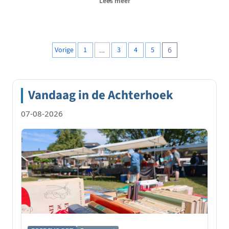
Lees meer
Berichten
Vorige
1
…
3
4
5
6
paginering
Vandaag in de Achterhoek
07-08-2026