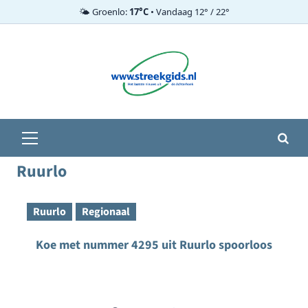
🌤️ Groenlo:
17°C
• Vandaag 12° / 22°
Ga
naar
de
inhoud
Primair
menu
Ruurlo
Ruurlo
Regionaal
Koe met nummer 4295 uit Ruurlo spoorloos