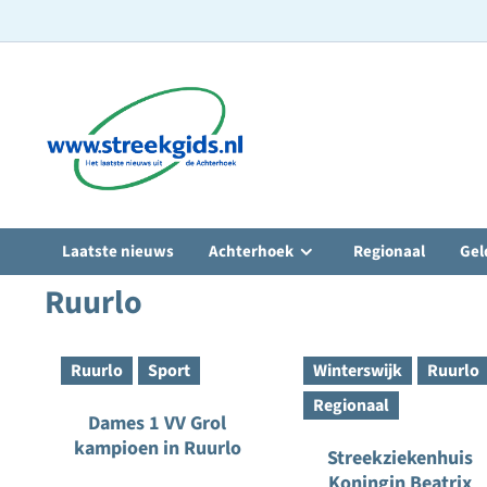
Ga
naar
de
inhoud
Laatste nieuws
Achterhoek
Regionaal
Gel
Ruurlo
Ruurlo
Sport
Winterswijk
Ruurlo
Regionaal
Dames 1 VV Grol
kampioen in Ruurlo
Streekziekenhuis
Koningin Beatrix