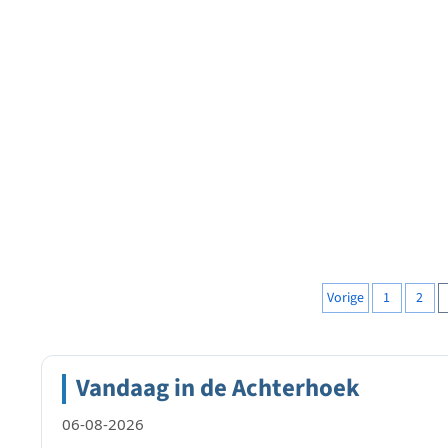
Berichten
Vorige
1
2
paginering
Vandaag in de Achterhoek
06-08-2026