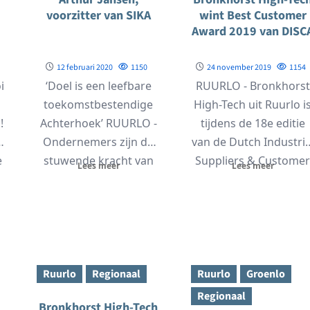
voorzitter van SIKA
wint Best Customer
Award 2019 van DISC
12 februari 2020
1150
24 november 2019
1154
i
‘Doel is een leefbare
RUURLO - Bronkhorst
toekomstbestendige
High-Tech uit Ruurlo i
!
Achterhoek’ RUURLO -
tijdens de 18e editie
n
Ondernemers zijn de
van de Dutch Industria
e
stuwende kracht van
Suppliers & Customer
Lees meer
Lees meer
de samenleving. Dat
Awards 2019...
geldt zeker voor...
Ruurlo
Regionaal
Ruurlo
Groenlo
Regionaal
Bronkhorst High-Tech