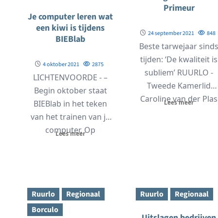
Primeur
Je computer leren wat
een kiwi is tijdens
24 september 2021
848
BIEBlab
Beste tarwejaar sind
tijden: ‘De kwaliteit is
4 oktober 2021
2875
subliem’ RUURLO -
LICHTENVOORDE - –
Tweede Kamerlid
Begin oktober staat
Caroline van der Plas
BIEBlab in het teken
Lees meer
(BBB) heeft op vrijdag.
van het trainen van je
computer. Op
Lees meer
woensdag 6 oktober...
Ruurlo
Regionaal
Ruurlo
Regionaal
Borculo
Uitslagen bedrijven