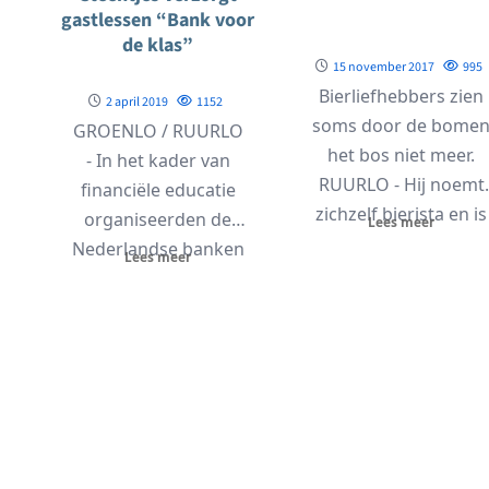
gastlessen “Bank voor
de klas”
15 november 2017
995
Bierliefhebbers zien
2 april 2019
1152
soms door de bome
GROENLO / RUURLO
het bos niet meer.
- In het kader van
RUURLO - Hij noemt
financiële educatie
zichzelf bierista en is
organiseerden de
Lees meer
een man...
Nederlandse banken
Lees meer
tijdens de Week van
het geld een...