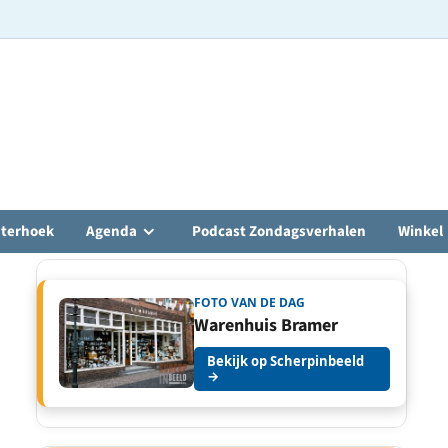
hterhoek
Agenda
Podcast Zondagsverhalen
Winkel
FOTO VAN DE DAG
Warenhuis Bramer
Bekijk op Scherpinbeeld
→