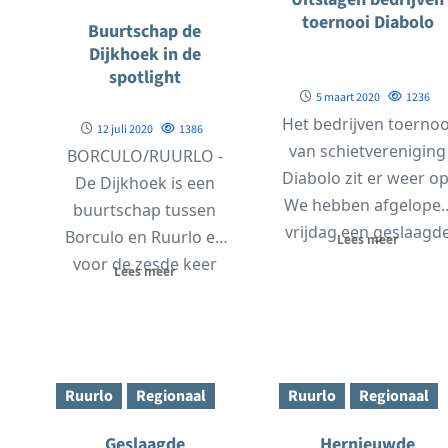
toernooi Diabolo
Buurtschap de
Dijkhoek in de
spotlight
5 maart 2020
1236
Het bedrijven toernoo
12 juli 2020
1386
van schietvereniging
BORCULO/RUURLO -
Diabolo zit er weer op
De Dijkhoek is een
We hebben afgelope
buurtschap tussen
vrijdag een geslaagd
Borculo en Ruurlo en
Lees meer
laatste avond gehad
voor de zesde keer
Lees meer
met...
wordt hier in het...
Ruurlo
Regionaal
Ruurlo
Regionaal
Geslaagde
Hernieuwde