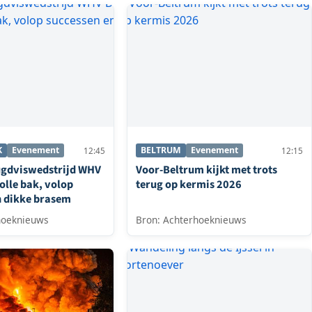
K
Evenement
BELTRUM
Evenement
12:45
12:15
ugdviswedstrijd WHV
Voor-Beltrum kijkt met trots
olle bak, volop
terug op kermis 2026
n dikke brasem
hoeknieuws
Bron: Achterhoeknieuws