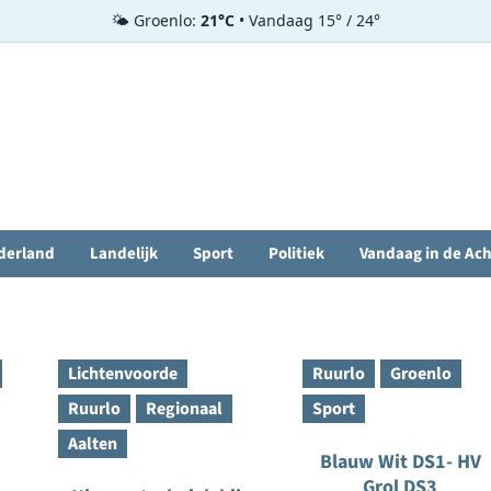
🌤️ Groenlo:
21°C
• Vandaag 15° / 24°
derland
Landelijk
Sport
Politiek
Vandaag in de Ac
Lichtenvoorde
Ruurlo
Groenlo
Ruurlo
Regionaal
Sport
Aalten
Blauw Wit DS1- HV
Grol DS3