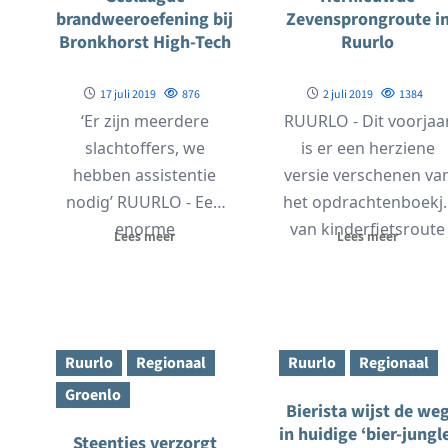
brandweeroefening bij
Zevensprongroute i
Bronkhorst High-Tech
Ruurlo
17 juli 2019
876
2 juli 2019
1384
‘Er zijn meerdere
RUURLO - Dit voorjaa
slachtoffers, we
is er een herziene
hebben assistentie
versie verschenen va
nodig’ RUURLO - Een
het opdrachtenboekj
enorme
van kinderfietsroute
Lees meer
Lees meer
rookontwikkeling,
‘de Zevensprong’.
verschillende
Enkele opdrachten
slachtoffers en
zijn...
hulpdiensten die
Ruurlo
Regionaal
Ruurlo
Regionaal
massaal in...
Groenlo
Bierista wijst de we
in huidige ‘bier-jungl
Steentjes verzorgt