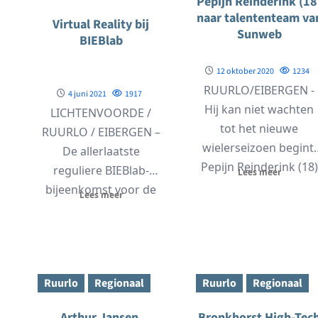
Pepijn Reinderink (18
naar talententeam va
Virtual Reality bij
Sunweb
BIEBlab
s
12 oktober 2020
1234
RUURLO/EIBERGEN -
4 juni 2021
1917
Hij kan niet wachten
LICHTENVOORDE /
tot het nieuwe
RUURLO / EIBERGEN –
wielerseizoen begint.
De allerlaatste
..
Pepijn Reinderink (18)
reguliere BIEBlab-
Lees meer
uit Ruurlo slaagde er
bijeenkomst voor de
Lees meer
namelijk in...
vakantie staat in het
teken van Virtual
Reality....
Ruurlo
Regionaal
Ruurlo
Regionaal
Arthur Jansen,
Bronkhorst High-Tec