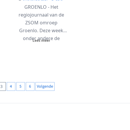
GROENLO - Het
regiojournaal van de
ZSOM omroep
Groenlo. Deze week
onder andere de
Lees meer
volgende
onderwerpen: Lol in
ballonnen, Herst...
3
4
5
6
Volgende