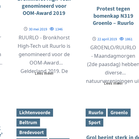
n
genomineerd voor
Protest tegen
OOM-Award 2019
bomenkap N319
Groenlo – Ruurlo
30 mei 2019
1346
r
RUURLO - Bronkhorst
22 april 2019
1861
High-Tech uit Ruurlo is
GROENLO/RUURLO
n
genomineerd voor de
- Maandagmorgen
e
OOM-Award
(2de paasdag) hebbe
Gelderland 2019. De
diverse
Lees meer
OOM-Award is de
natuurverenigingen ui
Lees meer
onderscheiding voor
Groenlo en Ruurlo
het...
geprotesteerd tegen
de voorgenomen kap
Lichtenvoorde
Ruurlo
Groenlo
van 343 stuks oude...
Beltrum
Sport
g
Bredevoort
e’
Grol begint sterk in d