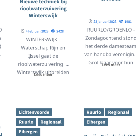
Nieuwe techniek bij
rioolwaterzuivering
Winterswijk
23 januari 2023
1981
O
RUURLO/GROENLO -
4 februari 2023
2428
s
Zondagochtend ston
WINTERSWIJK -
)
het derde damestea
Waterschap Rijn en
van handbalverenigin
IJssel gaat de
Grol klaar voor hun
rioolwaterzuivering in
Lees meer
wedstrijd tegen Blau
Winterswijk uitbreiden
Lees meer
Wit dames 1 uit...
met een nieuwe
techniek van ozon en
belucht...
Lichtenvoorde
Ruurlo
Regionaal
Ruurlo
Regionaal
Eibergen
s
Eibergen
u