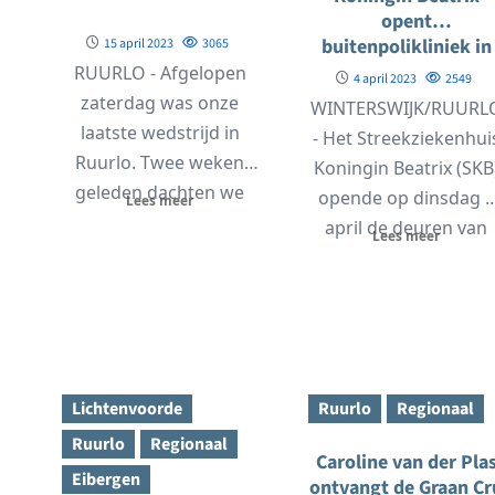
opent
buitenpolikliniek in
15 april 2023
3065
Ruurlo
RUURLO - Afgelopen
4 april 2023
2549
zaterdag was onze
WINTERSWIJK/RUURL
laatste wedstrijd in
- Het Streekziekenhui
Ruurlo. Twee weken
Koningin Beatrix (SKB
geleden dachten we
opende op dinsdag 4
Lees meer
nog dat onze kansen
april de deuren van
Lees meer
op...
een kleinschalige
buitenpolikliniek in
het...
Lichtenvoorde
Ruurlo
Regionaal
Ruurlo
Regionaal
Caroline van der Pla
Eibergen
ontvangt de Graan Cr