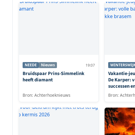
NEEDE
Nieuws
WINTERSWIJ
19:07
Bruidspaar Prins-Simmelink
Vakantie-je
heeft diamant
De Karper: v
successen e
Bron: Achterhoeknieuws
Bron: Achter