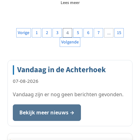
Lees meer
Berichten
Vorige
1
2
3
4
5
6
7
…
15
paginering
Volgende
Vandaag in de Achterhoek
07-08-2026
Vandaag zijn er nog geen berichten gevonden.
Bekijk meer nieuws →