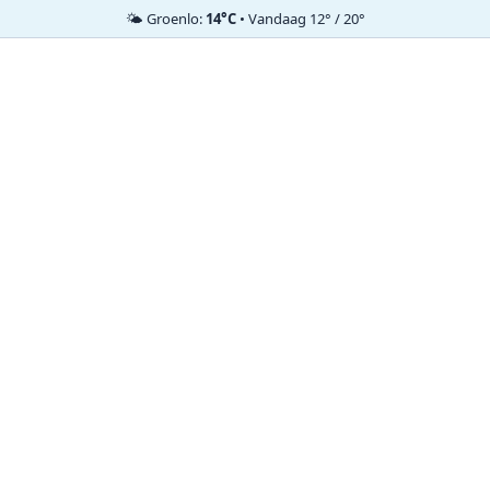
🌤️ Groenlo:
14°C
• Vandaag 12° / 20°
Ga
naar
de
inhoud