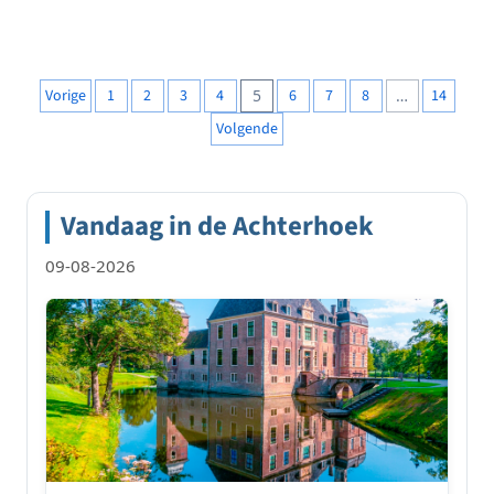
Berichten
Vorige
1
2
3
4
5
6
7
8
…
14
paginering
Volgende
Vandaag in de Achterhoek
09-08-2026