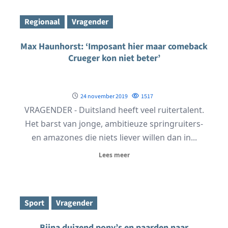
Regionaal
Vragender
Max Haunhorst: ‘Imposant hier maar comeback
Crueger kon niet beter’
24 november 2019
1517
VRAGENDER - Duitsland heeft veel ruitertalent.
Het barst van jonge, ambitieuze springruiters-
en amazones die niets liever willen dan in...
Lees meer
Sport
Vragender
Bijna duizend pony’s en paarden naar