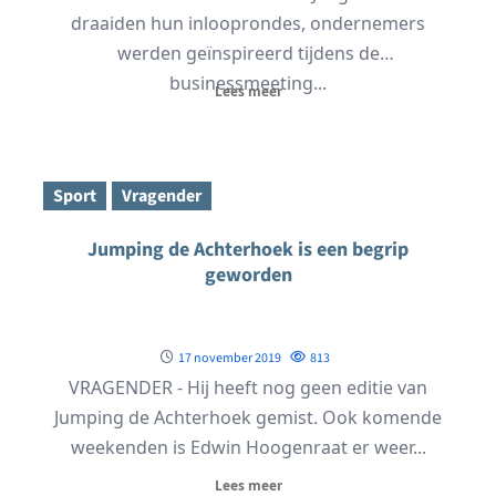
draaiden hun inlooprondes, ondernemers
werden geïnspireerd tijdens de
businessmeeting...
Lees meer
Sport
Vragender
Jumping de Achterhoek is een begrip
geworden
17 november 2019
813
VRAGENDER - Hij heeft nog geen editie van
Jumping de Achterhoek gemist. Ook komende
weekenden is Edwin Hoogenraat er weer...
Lees meer