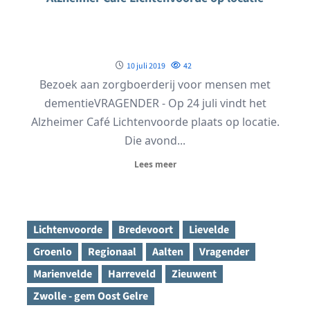
10 juli 2019
42
Bezoek aan zorgboerderij voor mensen met
dementieVRAGENDER - Op 24 juli vindt het
Alzheimer Café Lichtenvoorde plaats op locatie.
Die avond...
Lees meer
Lichtenvoorde
Bredevoort
Lievelde
Groenlo
Regionaal
Aalten
Vragender
Marienvelde
Harreveld
Zieuwent
Zwolle - gem Oost Gelre