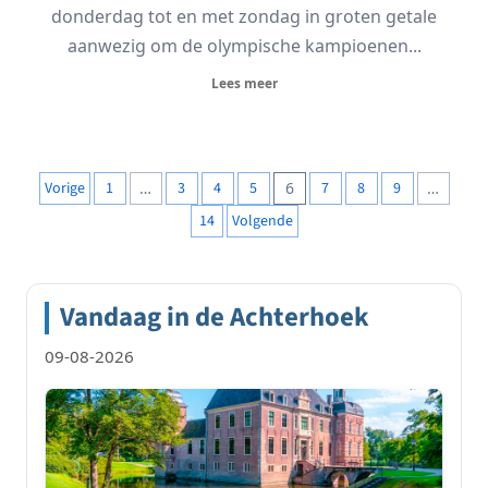
donderdag tot en met zondag in groten getale
aanwezig om de olympische kampioenen...
Lees meer
Berichten
Vorige
1
…
3
4
5
6
7
8
9
…
paginering
14
Volgende
Vandaag in de Achterhoek
09-08-2026