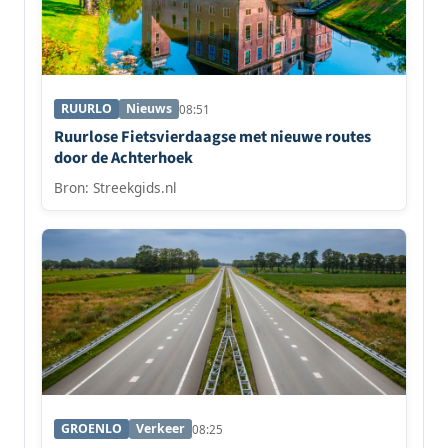
RUURLO
Nieuws
08:51
Ruurlose Fietsvierdaagse met nieuwe routes
door de Achterhoek
Bron: Streekgids.nl
GROENLO
Verkeer
08:25