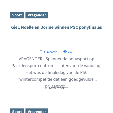
Sport
Vragender
Giel, Noelle en Dorine winnen PSC ponyfinales
11 maart 2019
762
VRAGENDER - Spannende ponysport op
Paardensportcentrum Lichtenvoorde vandaag.
Het was de finaledag van de PSC
wintercompetitie dat een goedgevulde
prijzenpot...
Lees meer
Sport
Vragender