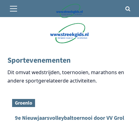
Primair
🌤️ Groenlo:
29°C
• Vandaag 10° / 30°
menu
Ga
naar
de
inhoud
Sportevenementen
Dit omvat wedstrijden, toernooien, marathons en
andere sportgerelateerde activiteiten.
Groenlo
9e Nieuwjaarsvolleybaltoernooi door VV Grol