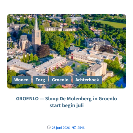
Wonen
Zorg
Groenlo
Achterhoek
GROENLO — Sloop De Molenberg in Groenlo
start begin juli
25 juni 2026
2546