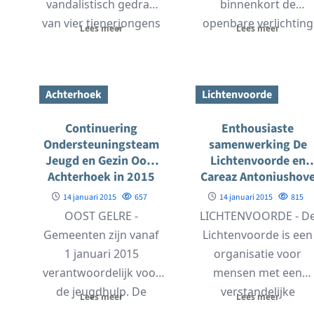
vandalistisch gedrag
binnenkort de
van vier tienerjongens
openbare verlichting
Lees meer
Lees meer
die op dinsdagavond
vervangen. Hier kom
13...
duurzame en
energiezuinige LED-
Achterhoek
Lichtenvoorde
verlichting. De...
Continuering
Enthousiaste
Ondersteuningsteam
samenwerking De
Jeugd en Gezin Oost
Lichtenvoorde en
Achterhoek in 2015
Careaz Antoniushov
14 januari 2015
657
14 januari 2015
815
OOST GELRE -
LICHTENVOORDE - D
Gemeenten zijn vanaf
Lichtenvoorde is een
1 januari 2015
organisatie voor
verantwoordelijk voor
mensen met een
de jeugdhulp. De
verstandelijke
Lees meer
Lees meer
gemeenten Aalten,
beperking. Hun visie: