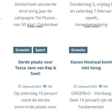
Achterhoek lanceerde
Donderdag 5, vrijdag 
eind vorig jaar de
en zaterdag 7 februar
1
campagne ‘De Plussen
speelt
van 50 plus’. Onderdeel
toneelvereniging
Lees meer
Lees meer
.
van de campagne...
Partoli "Edelweiss". In
deze komedie van
Carl...
Groenlo
Sport
Groenlo
Derde plaats voor
Kanon Houtwal komt
Tessa Jans van Rap &
niet terug
Snel!
14 januari 2015
768
14 januari 2015
599
Op zaterdag 10 januari
GROENLO – Vandaag
vond de eerste
(lees 14 januari) zijn d
voorronde plaats voor
fundamenten