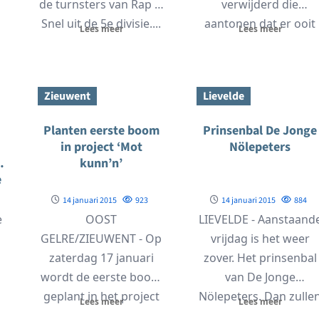
de turnsters van Rap &
verwijderd die
Snel uit de 5e divisie....
aantonen dat er ooit
Lees meer
Lees meer
t
een replica kanon
heeft gestaan...
Zieuwent
Lievelde
Planten eerste boom
Prinsenbal De Jonge
in project ‘Mot
Nölepeters
kunn’n’
e
14 januari 2015
923
14 januari 2015
884
e
OOST
LIEVELDE - Aanstaand
GELRE/ZIEUWENT - Op
vrijdag is het weer
zaterdag 17 januari
zover. Het prinsenbal
wordt de eerste boom
van De Jonge
geplant in het project
Nölepeters. Dan zulle
Lees meer
Lees meer
‘Mot kunn’n’. Het gaat
prins Koen I en...