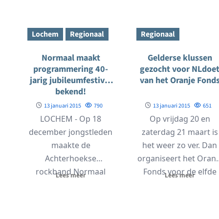
Oost Gelre en
mensen mee laten
Winterswijk...
doen in...
Lochem
Regionaal
Regionaal
Normaal maakt
Gelderse klussen
programmering 40-
gezocht voor NLdoe
jarig jubileumfestival
van het Oranje Fond
bekend!
13 januari 2015
790
13 januari 2015
651
LOCHEM - Op 18
Op vrijdag 20 en
december jongstleden
zaterdag 21 maart is
maakte de
het weer zo ver. Dan
Achterhoekse
organiseert het Oranj
rockband Normaal
Fonds voor de elfde
Lees meer
Lees meer
bekend haar 40-jarig
keer...
jubileum te vieren op
Hemelsvaartsdag