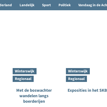
🌤️ Groenlo:
22°C
• Vandaag 15° / 24°
derland
Landelijk
Sport
Politiek
Vandaag in de Ac
Winterswijk
Winterswijk
Regionaal
Regionaal
Met de boswachter
Exposities in het SKB
wandelen langs
boerderijen