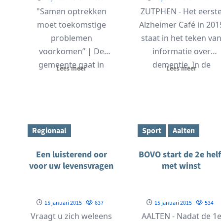
"Samen optrekken
ZUTPHEN - Het eerst
moet toekomstige
Alzheimer Café in 201
problemen
staat in het teken va
voorkomen” | De
informatie over
gemeente gaat in
dementie. In de
Lees meer
Lees meer
gesprek met de
presentatie komen...
organisatoren van
evenementen om
samen tijdig...
Regionaal
Sport
Aalten
Een luisterend oor
BOVO start de 2e helf
voor uw levensvragen
met winst
15 januari 2015
637
15 januari 2015
534
Vraagt u zich weleens
AALTEN - Nadat de 1