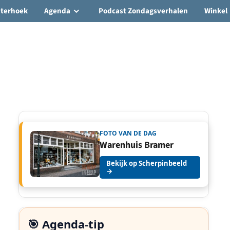
hterhoek
Agenda
Podcast Zondagsverhalen
Winkel
FOTO VAN DE DAG
Warenhuis Bramer
Bekijk op Scherpinbeeld
→
🎯 Agenda-tip