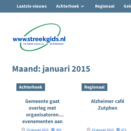
Laatste nieuws
Achterhoek
Regionaal
Gel
Ga
naar
de
inhoud
Maand:
januari 2015
Achterhoek
Regionaal
Gemeente gaat
Alzheimer café
overleg met
Zutphen
organisatoren
evenementen aan
15 januari 2015
593
15 januari 2015
671