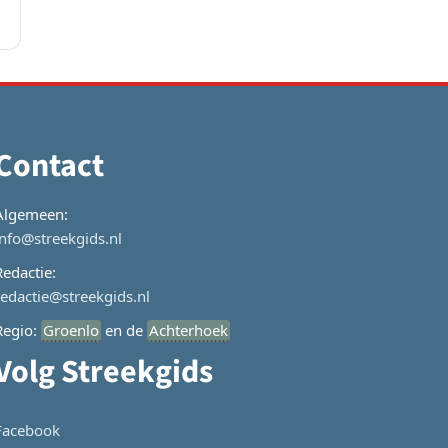
Contact
Algemeen:
info@streekgids.nl
Redactie:
redactie@streekgids.nl
Regio:
Groenlo
en de
Achterhoek
Volg Streekgids
Facebook