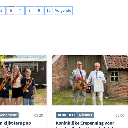
5
6
7
8
9
10
Volgende
venement
BORCULO
Nieuws
09:20
08:00
 kijkt terug op
Koninklijke Erepenning voor