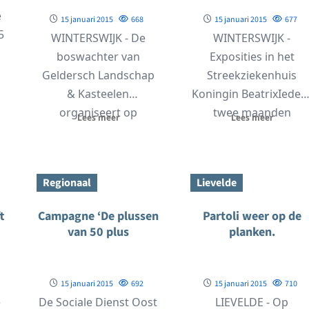
e
15 januari 2015
668
15 januari 2015
677
5
WINTERSWIJK - De
WINTERSWIJK -
n
boswachter van
Exposities in het
Geldersch Landschap
Streekziekenhuis
& Kasteelen
Koningin BeatrixIeder
organiseert op
twee maanden
Lees meer
Lees meer
woensdag 21 januari
wisselen de expositie
een
in het Streekziekenhui
boerderijenwandeling.
Koningin Beatrix (SKB
Regionaal
Lievelde
De tocht voert over...
in...
t
Campagne ‘De plussen
Partoli weer op de
van 50 plus
planken.
15 januari 2015
692
15 januari 2015
710
e
De Sociale Dienst Oost
LIEVELDE - Op