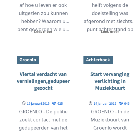
af hoe u leven er ook
helft volgens de
uitgezien zou kunnen
doelstelling was
hebben? Waarom u
afgerond met slechts 
bent geworden wie u...
punt achterstand op
Lees meer
Lees meer
de koploper konden..
Groenlo
Achterhoek
Viertal verdacht van
Start vervanging
vernielingen,gedupeerden
verlichting in
gezocht
Muziekbuurt
15 januari 2015
625
14 januari 2015
646
GROENLO - De politie
GROENLO - In de
zoekt contact met de
Muziekbuurt van
gedupeerden van het
Groenlo wordt