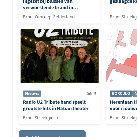
ingezet bij blussen van
geslaagde k
verwoestende brand in
Winterswijk
Bron: Omroep Gelderland
Bron: Streekg
Nieuws
BORCULO
N
06:15
Radio U2 Tribute band speelt
Herenlaan ti
grootste hits in Natuurtheater
voor riool
Bron: Streekgids.nl
Bron: Streekg