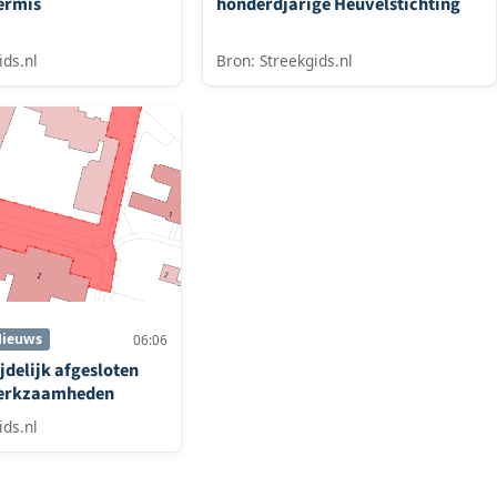
ermis
honderdjarige Heuvelstichting
ids.nl
Bron: Streekgids.nl
ieuws
06:06
jdelijk afgesloten
werkzaamheden
ids.nl