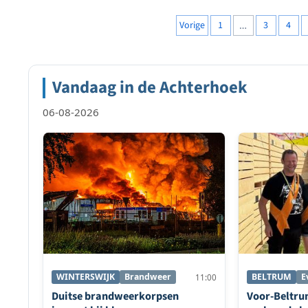
2015...
Berichten
Vorige
1
…
3
4
paginering
Vandaag in de Achterhoek
06-08-2026
WINTERSWIJK
Brandweer
BELTRUM
E
11:00
Duitse brandweerkorpsen
Voor-Beltrum