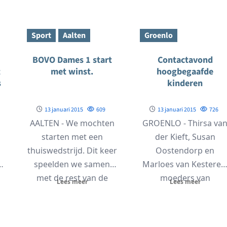
om...
Sport
Aalten
Groenlo
BOVO Dames 1 start
Contactavond
t
met winst.
hoogbegaafde
s
kinderen
13 januari 2015
609
13 januari 2015
726
AALTEN - We mochten
GROENLO - Thirsa va
starten met een
der Kieft, Susan
thuiswedstrijd. Dit keer
Oostendorp en
e
speelden we samen
Marloes van Kesteren
met de rest van de
moeders van
Lees meer
Lees meer
vereniging thuis....
hoogbegaafde
kinderen, organisere
op dinsdag 20...