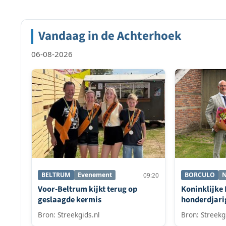
paginering
Vandaag in de Achterhoek
06-08-2026
BELTRUM
Evenement
BORCULO
N
09:20
Voor-Beltrum kijkt terug op
Koninklijke
geslaagde kermis
honderdjari
Bron: Streekgids.nl
Bron: Streekg