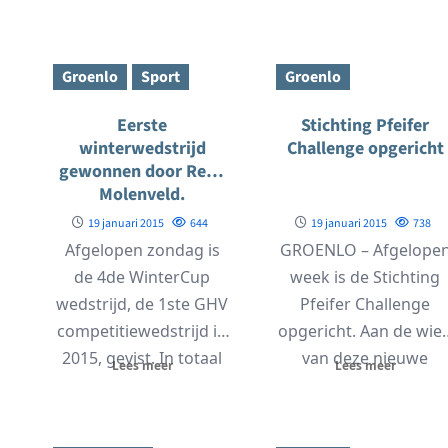
Groenlo
Sport
Groenlo
Eerste
Stichting Pfeifer
winterwedstrijd
Challenge opgericht
gewonnen door René
Molenveld.
19 januari 2015
644
19 januari 2015
738
Afgelopen zondag is
GROENLO – Afgelope
de 4de WinterCup
week is de Stichting
wedstrijd, de 1ste GHV
Pfeifer Challenge
competitiewedstrijd in
opgericht. Aan de wie
2015, gevist. In totaal
van deze nieuwe
Lees meer
Lees meer
at
organiseert de GHV
stichting staan Michel
.
21...
Hoffman...