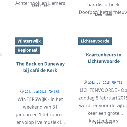
Achterhook en Liemers
bar-discotheek
Lees meer
e
een volgende
Doofpot/ Kettel “nieu
Lees meer
aflevering van 'Met
leven” ingeblazen.
Dialect op...
Vanaf 2007...
Winterswijk
Lichtenvoorde
Regionaal
i
Kaartenbeurs in
Lichtenvoorde
The Buck en Duneway
bij café de Kerk
20 januari 2015
732
,
LICHTENVOORDE - O
20 januari 2015
675
zondag 8 februari 201
WINTERSWIJK - In het
wordt er voor de vijfd
weekend van 31
keer een grote
januari en 1 februari is
kaartenbeurs
er volop live muziek in
Lees meer