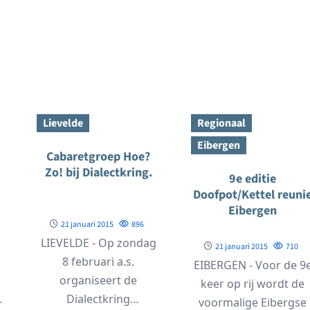
Lievelde
Regionaal
Eibergen
Cabaretgroep Hoe?
Zo! bij Dialectkring.
9e editie
Doofpot/Kettel reuni
Eibergen
21 januari 2015
896
LIEVELDE - Op zondag
21 januari 2015
710
8 februari a.s.
EIBERGEN - Voor de 9
organiseert de
keer op rij wordt de
kantoren
Dialectkring
voormalige Eibergse