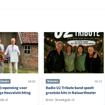
ieuws
Nieuws
08:00
06:15
 Erepenning voor
Radio U2 Tribute band speelt
ge Heuvelstichting
grootste hits in Natuurtheater
ids.nl
Bron: Streekgids.nl