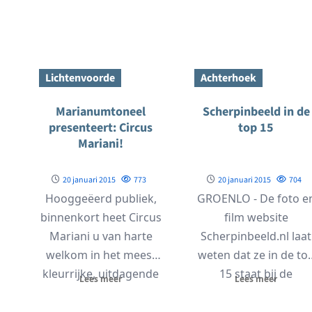
aansluiting op het
jaarlijks bedrijf
glasvezelnet in de
schiettoernooi....
Achterhoek....
Lichtenvoorde
Achterhoek
Marianumtoneel
Scherpinbeeld in de
presenteert: Circus
top 15
Mariani!
20 januari 2015
773
20 januari 2015
704
Hooggeëerd publiek,
GROENLO - De foto e
binnenkort heet Circus
film website
Mariani u van harte
Scherpinbeeld.nl laat
welkom in het meest
weten dat ze in de to
kleurrijke, uitdagende
15 staat bij de
Lees meer
Lees meer
én dramatische circus
Geschiedenisonlineprij
van Achterhoek...