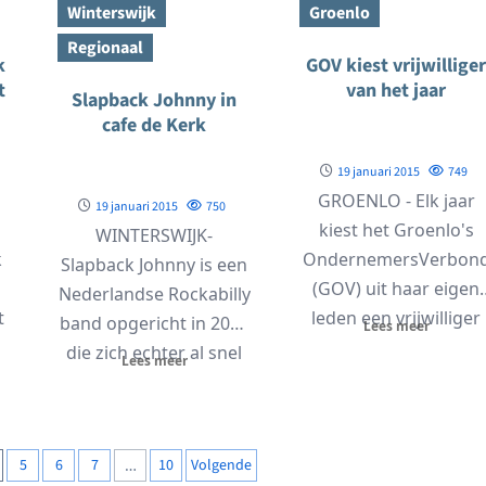
Winterswijk
Groenlo
Regionaal
k
GOV kiest vrijwilliger
t
van het jaar
Slapback Johnny in
cafe de Kerk
19 januari 2015
749
GROENLO - Elk jaar
19 januari 2015
750
kiest het Groenlo's
WINTERSWIJK-
k
OndernemersVerbon
Slapback Johnny is een
(GOV) uit haar eigen
Nederlandse Rockabilly
t
leden een vrijwilliger
band opgericht in 2011
Lees meer
k
van het jaar. Vorig jaar..
die zich echter al snel
Lees meer
in de kijker gespeeld...
5
6
7
…
10
Volgende