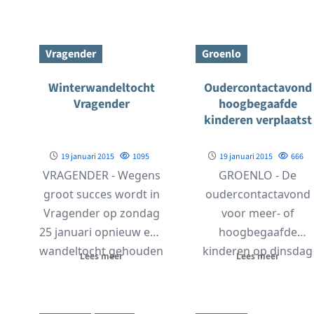
Vragender
Groenlo
Winterwandeltocht
Oudercontactavond
Vragender
hoogbegaafde
kinderen verplaatst
19 januari 2015
1095
19 januari 2015
666
VRAGENDER - Wegens
GROENLO - De
groot succes wordt in
oudercontactavond
Vragender op zondag
voor meer- of
25 januari opnieuw een
hoogbegaafde
wandeltocht gehouden
kinderen op dinsdag
Lees meer
Lees meer
die start bij
20 januari bij BS22 ga
Restaurant...
niet door. In verband..