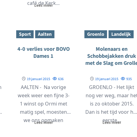
gehouden in de zalen..
café de Kerk...
Lees meer
Sport
Aalten
Groenlo
Landelijk
4-0 verlies voor BOVO
Molenaars en
Dames 1
Schobbejakken druk
met de Slag om Groll
19 januari 2015
636
19 januari 2015
935
n
AALTEN - Na vorige
GROENLO - Het lijkt
week weer een fijne 3-
nog ver weg, maar he
1 winst op Ormi met
is zo oktober 2015.
p
matig spel, moesten
Dan is het tijd voor he
we ons opmaken
eerste...
Lees meer
Lees meer
s...
voor...