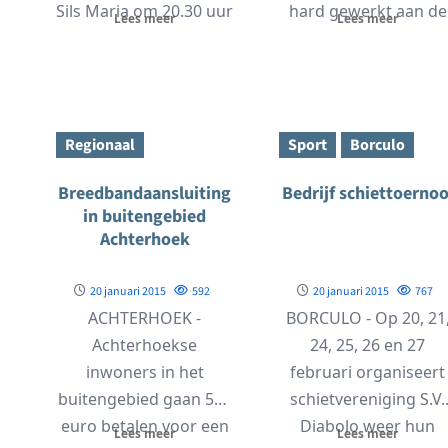
Sils Maria om 20.30 uur
hard gewerkt aan de
Lees meer
Lees meer
voor...
operationele realisati
van de fusie. Deze
fusie biedt...
Regionaal
Sport
Borculo
Breedbandaansluiting
Bedrijf schiettoernoo
in buitengebied
Achterhoek
20 januari 2015
592
20 januari 2015
767
ACHTERHOEK -
BORCULO - Op 20, 21
Achterhoekse
24, 25, 26 en 27
inwoners in het
februari organiseert
buitengebied gaan 500
schietvereniging S.V.
euro betalen voor een
Diabolo weer hun
Lees meer
Lees meer