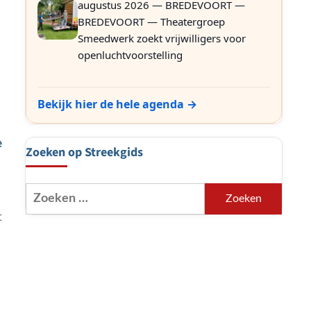
.
augustus 2026 — BREDEVOORT —
BREDEVOORT — Theatergroep
Smeedwerk zoekt vrijwilligers voor
openluchtvoorstelling
Bekijk hier de hele agenda →
e
Zoeken op Streekgids
Zoeken
naar:
t
t