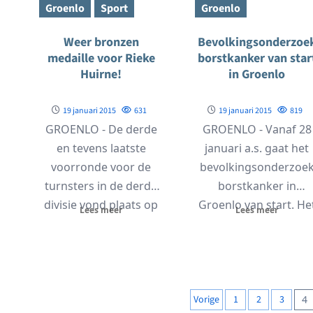
Groenlo
Sport
Groenlo
Weer bronzen
Bevolkingsonderzoe
medaille voor Rieke
borstkanker van star
Huirne!
in Groenlo
19 januari 2015
631
19 januari 2015
819
GROENLO - De derde
GROENLO - Vanaf 28
en tevens laatste
januari a.s. gaat het
voorronde voor de
bevolkingsonderzoe
turnsters in de derde
borstkanker in
divisie vond plaats op
Groenlo van start. He
Lees meer
Lees meer
zaterdag 17...
bevolkingsonderzoe
heeft als doel om...
Berichten
Vorige
1
2
3
4