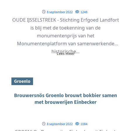
8 september 2022
1248
OUDE IJSSELSTREEK - Stichting Erfgoed Landfort
is blij met de toekenning van de
monumentenprijs van het
Monumentenplatform van samenwerkende
historische...
Lees meer
Groenlo
Brouwersnös Groenlo brouwt bokbier samen
met brouwerijen Einbecker
8 september 2022
1084