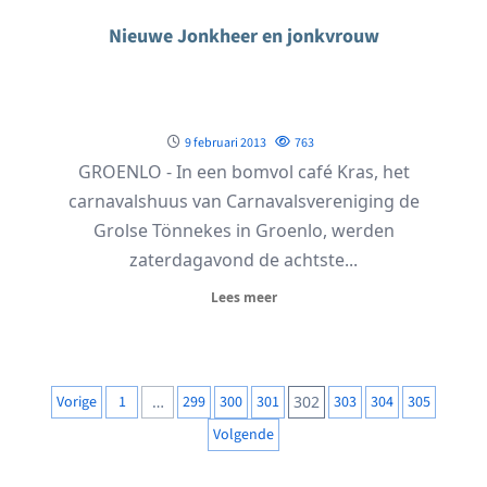
Nieuwe Jonkheer en jonkvrouw
9 februari 2013
763
GROENLO - In een bomvol café Kras, het
carnavalshuus van Carnavalsvereniging de
Grolse Tönnekes in Groenlo, werden
zaterdagavond de achtste...
Lees meer
Berichten
Vorige
1
…
299
300
301
302
303
304
305
paginering
Volgende