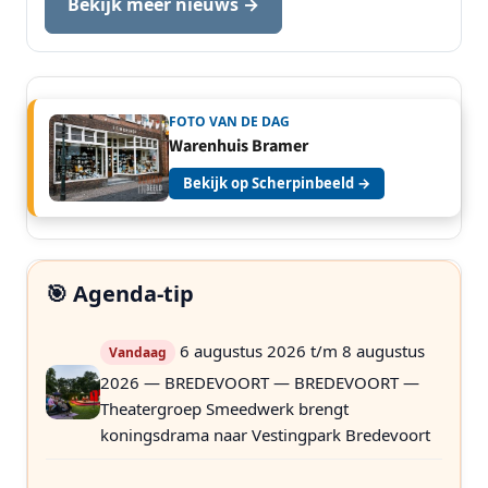
Bekijk meer nieuws →
FOTO VAN DE DAG
Warenhuis Bramer
Bekijk op Scherpinbeeld →
🎯 Agenda-tip
6 augustus 2026 t/m 8 augustus
Vandaag
2026 — BREDEVOORT — BREDEVOORT —
Theatergroep Smeedwerk brengt
koningsdrama naar Vestingpark Bredevoort