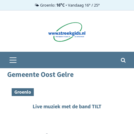
🌤️ Groenlo:
16°C
• Vandaag 16° / 25°
Ga
naar
de
inhoud
Primair
menu
Gemeente Oost Gelre
Groenlo
Live muziek met de band TILT