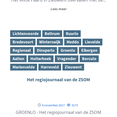
Lees meer
Lichtenvoorde
Beltrum
Ruurlo
Bredevoort
Winterswijk
Meddo
Lievelde
Regionaal
Dinxperlo
Groenlo
Eibergen
Aalten
Holterhoek
Vragender
Borculo
Marienvelde
Harreveld
Zieuwent
Het regiojournaal van de ZSOM
6 november 2017
3173
GROENLO - Het regiojournaal van de ZSOM