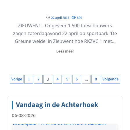
22 april 2017
890
ZIEUWENT - Ongeveer 1.500 toeschouwers
zagen zaterdagavond 22 april op sportpark 'De
Greune weide' in Zieuwent hoe RKZVC 1 met...
Lees meer
Berichten
Vorige
1
2
3
4
5
6
…
8
Volgende
paginering
Vandaag in de Achterhoek
06-08-2026