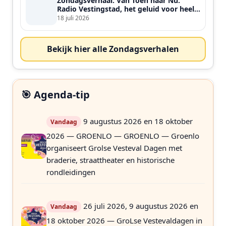
Zondagsverhaal: Van Toen naar Nu:
Radio Vestingstad, het geluid voor heel
de streek
18 juli 2026
Bekijk hier alle Zondagsverhalen
🎯 Agenda-tip
9 augustus 2026 en 18 oktober
Vandaag
2026 — GROENLO — GROENLO — Groenlo
organiseert Grolse Vesteval Dagen met
braderie, straattheater en historische
rondleidingen
26 juli 2026, 9 augustus 2026 en
Vandaag
18 oktober 2026 — GroLse Vestevaldagen in