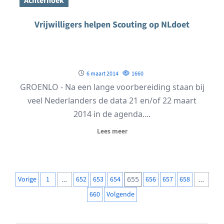
Achterhoek
Vrijwilligers helpen Scouting op NLdoet
6 maart 2014
1660
GROENLO - Na een lange voorbereiding staan bij
veel Nederlanders de data 21 en/of 22 maart
2014 in de agenda....
Lees meer
Berichten
Vorige
1
…
652
653
654
655
656
657
658
…
paginering
660
Volgende