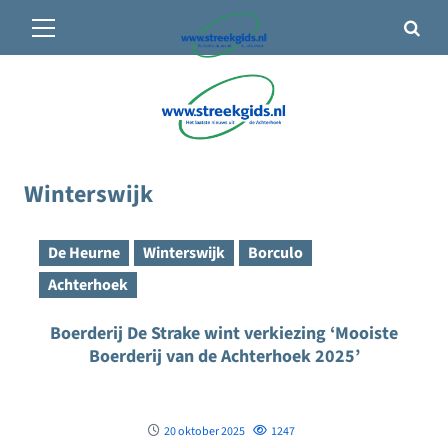
Primair
🌤️ Groenlo:
17°C
• Vandaag 16° / 25°
menu
Ga
naar
de
inhoud
Winterswijk
De Heurne
Winterswijk
Borculo
Achterhoek
Boerderij De Strake wint verkiezing ‘Mooiste
Boerderij van de Achterhoek 2025’
20 oktober 2025
1247