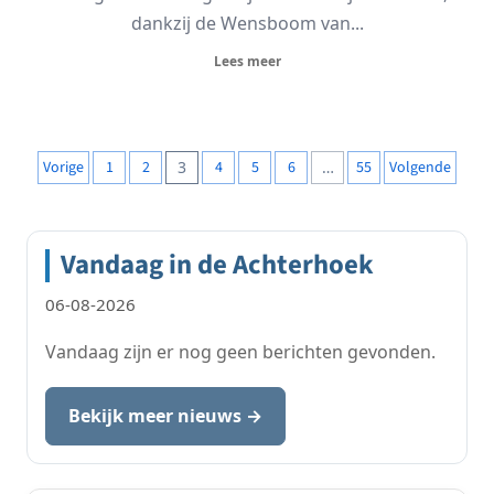
dankzij de Wensboom van...
Lees meer
Berichten
Vorige
1
2
3
4
5
6
…
55
Volgende
paginering
Vandaag in de Achterhoek
06-08-2026
Vandaag zijn er nog geen berichten gevonden.
Bekijk meer nieuws →