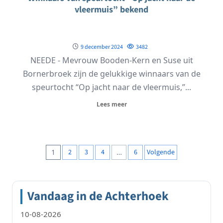
vleermuis” bekend
9 december 2024
3482
NEEDE - Mevrouw Booden-Kern en Suse uit
Bornerbroek zijn de gelukkige winnaars van de
speurtocht “Op jacht naar de vleermuis,”...
Lees meer
Berichten
1
2
3
4
…
6
Volgende
paginering
Vandaag in de Achterhoek
10-08-2026