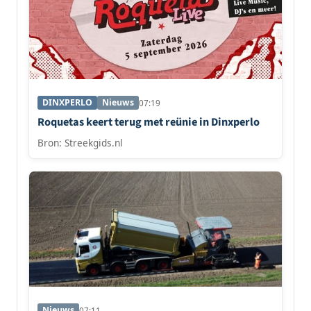
DINXPERLO
Nieuws
07:19
Roquetas keert terug met reünie in Dinxperlo
Bron: Streekgids.nl
Nieuws
07:11