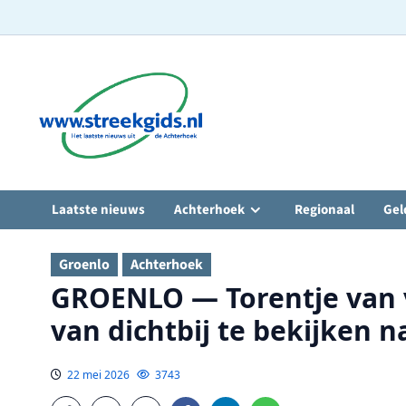
Ga
naar
de
inhoud
Laatste nieuws
Achterhoek
Regionaal
Gel
Groenlo
Achterhoek
GROENLO — Torentje van v
van dichtbij te bekijken 
22 mei 2026
3743