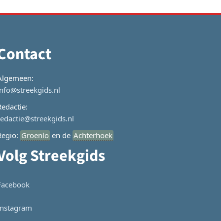
Contact
Algemeen:
info@streekgids.nl
Redactie:
redactie@streekgids.nl
Regio:
Groenlo
en de
Achterhoek
Volg Streekgids
Facebook
Instagram