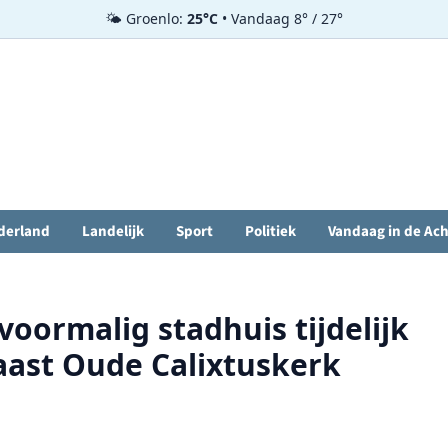
🌤️ Groenlo:
25°C
• Vandaag 8° / 27°
derland
Landelijk
Sport
Politiek
Vandaag in de Ac
oormalig stadhuis tijdelijk
naast Oude Calixtuskerk