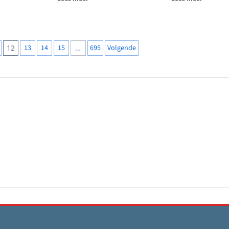
t
Metzo College...
,
12
13
14
15
…
695
Volgende