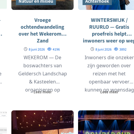
Natuur en milieu
Achterhoek
—
Vroege
WINTERSWIJK /
ochtendwandeling
RUURLO — Gratis
t
over het Wekeromse
proefreis helpt
Zand
inwoners weer op we
o
met bus en trein
8 juni 2026
4196
8 juni 2026
3892
WEKEROM — De
Inwoners die onzeker
boswachters van
zijn geworden over
e
Geldersch Landschap
reizen met het
& Kasteelen
openbaar vervoer
organiseren op
kunnen op woensdag
Lees meer
Lees meer
zaterdag 13 juni 2026
17 juni deelnemen aa
een vroege
een gratis...
ochtendwandeling
over het...