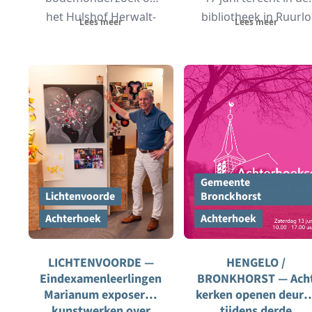
het Hulshof Herwalt-
bibliotheek in Ruurlo
Lees meer
Lees meer
terrein, het voormalige
voor een
terrein van Vitelco
netwerkbijeenkomst
Leather,...
van...
Gemeente
Lichtenvoorde
Bronckhorst
Achterhoek
Achterhoek
LICHTENVOORDE —
HENGELO /
Eindexamenleerlingen
BRONKHORST — Ach
Marianum exposeren
kerken openen deure
kunstwerken over
tijdens derde