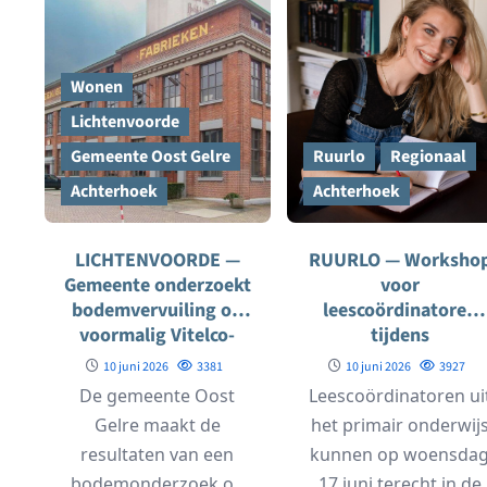
Wonen
Lichtenvoorde
Gemeente Oost Gelre
Ruurlo
Regionaal
Achterhoek
Achterhoek
LICHTENVOORDE —
RUURLO — Worksho
Gemeente onderzoekt
voor
bodemvervuiling op
leescoördinatoren
voormalig Vitelco-
tijdens
terrein verder
netwerkbijeenkoms
10 juni 2026
3381
10 juni 2026
3927
in Bibliotheek Ruurl
De gemeente Oost
Leescoördinatoren ui
Gelre maakt de
het primair onderwij
resultaten van een
kunnen op woensda
bodemonderzoek op
17 juni terecht in de