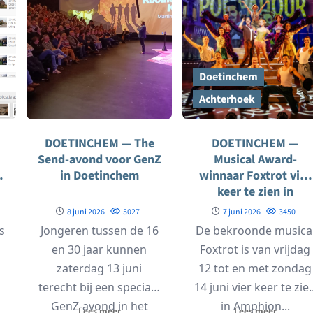
Doetinchem
Achterhoek
DOETINCHEM — The
DOETINCHEM —
Send-avond voor GenZ
Musical Award-
n
in Doetinchem
winnaar Foxtrot vier
keer te zien in
Amphion
8 juni 2026
5027
7 juni 2026
3450
s
Jongeren tussen de 16
De bekroonde musica
en 30 jaar kunnen
Foxtrot is van vrijdag
zaterdag 13 juni
12 tot en met zondag
terecht bij een speciale
14 juni vier keer te zie
GenZ-avond in het
in Amphion...
Lees meer
Lees meer