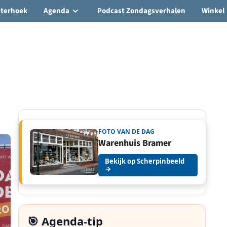
hterhoek
Agenda
Podcast Zondagsverhalen
Winkel
FOTO VAN DE DAG
Warenhuis Bramer
Bekijk op Scherpinbeeld
→
🎯 Agenda-tip