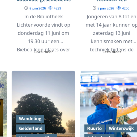
en Zuid-Afrika
ontdekken in
8 juni 2026
4239
8 juni 2026
4200
Giesbeek
In de Bibliotheek
Jongeren van 8 tot en
Lichtenvoorde vindt op
met 14 jaar kunnen o
donderdag 11 juni om
zaterdag 13 juni
19.30 uur een
kennismaken met
Biebcollege plaats over
techniek tijdens de
Lees meer
Lees meer
de invloed van het...
Techniekdag de...
Wandeling
Gelderland
Ruurlo
Winterswijk