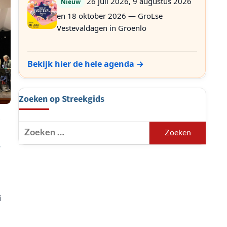
26 juli 2026, 9 augustus 2026
Nieuw
en 18 oktober 2026 — GroLse
Vestevaldagen in Groenlo
Bekijk hier de hele agenda →
Zoeken op Streekgids
Zoeken
naar:
p
i