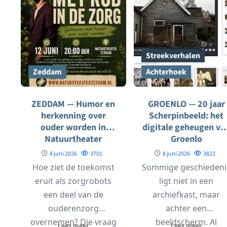
Streekverhalen
Zeddam
Achterhoek
ZEDDAM — Humor en
GROENLO — 20 jaar
herkenning over
Scherpinbeeld: het
ouder worden in
digitale geheugen va
Natuurtheater
Groenlo
Zeddam
8 juni 2026
3701
8 juni 2026
3823
Hoe ziet de toekomst
Sommige geschiedeni
eruit als zorgrobots
ligt niet in een
een deel van de
archiefkast, maar
ouderenzorg
achter een
overnemen? Die vraag
beeldscherm. Al
Lees meer
Lees meer