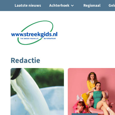
Laatste nieuws
Achterhoek
Regionaal
Gel
Ga
naar
de
inhoud
Redactie