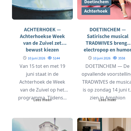
Doetinchem
Achterhoek
ACHTERHOEK —
DOETINCHEM —
Achterhoekse Week
Satirische musical
van de Zuivel zet
TRADWIVES brengt
bewust kiezen
electropop en humo
centraal
naar Amphion
10 juni 2026
5144
10 juni 2026
3558
Van 15 tot en met 19
DOETINCHEM — De
juni staat in de
opvallende voorstelli
Achterhoek de Week
TRADWIVES de musica
van de Zuivel op het
is op zondag 14 juni t
programma. Tijdens...
zien in Amphion
Lees meer
Lees meer
Theater in
Doetinchem....