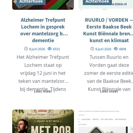
Achterhoek
Achterhoek
Alzheimer Trefpunt
RUURLO / VORDEN 
Lochem in gesprek
Eerste Baakse Beek
over mantelzorg bij
Kunst Biënnale breng
dementie
kunst en klimaat
samen tussen Ruurl
8 juni 2026
4331
8 juni 2026
4808
en Vorden
Het Alzheimer Trefpunt
Tussen Ruurlo en
Lochem staat op
Vorden gaat deze
vrijdag 12 juni in het
zomer de eerste editi
teken van mantelzorg
van de Baakse Beek
bij dementie. Tijdens
Kunst Biënnale van
Lees meer
Lees meer
de bijeenkomst
start. Van 13...
vertelt...