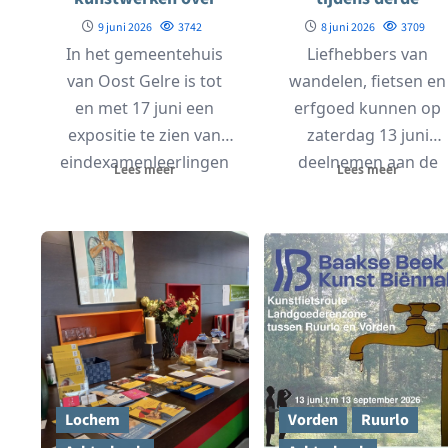
liefde in
Achterhoekse
9 juni 2026
3742
8 juni 2026
3709
gemeentehuis
Torentocht
In het gemeentehuis
Liefhebbers van
van Oost Gelre is tot
wandelen, fietsen en
en met 17 juni een
erfgoed kunnen op
expositie te zien van
zaterdag 13 juni
eindexamenleerlingen
deelnemen aan de
Lees meer
Lees meer
vmbo Beeldende...
derde Achterhoekse
Torentocht. Tussen
10.00 en...
Lochem
Vorden
Ruurlo