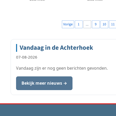
staat centraal in de
twintig jaar verzamel
voorstelling...
Scherpinbeeld foto's
films en
Berichten
Vorige
1
…
9
10
11
herinneringen...
paginering
Vandaag in de Achterhoek
07-08-2026
Vandaag zijn er nog geen berichten gevonden.
Bekijk meer nieuws →