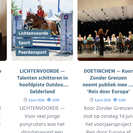
Lichtenvoorde
Sport
Paardensport
p
LICHTENVOORDE —
DOETINCHEM — Koor
Talenten schitteren in
Zonder Grenzen
hoofdpiste Outdoor
neemt publiek mee o
Gelderland
‘Reis door Europa’
t
9 juni 2026
3295
9 juni 2026
5199
o
t
LICHTENVOORDE —
Koor Zonder Grenzen
s
Voor veel jonge
sluit op zondag 14 jun
g
ponyruiters was het
het voorjaarsproject
dinsdagavond een
Reis door Europa af