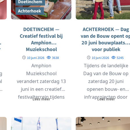
Doetinchem
Achterhoek
DOETINCHEM —
ACHTERHOEK — Dag
Creatief festival bij
van de Bouw opent o
Amphion
20 juni bouwplaatse
r
Muziekschool
voor publiek
10 juni 2026
3638
10 juni 2026
5245
Amphion
Tijdens de landelijke
ng
Muziekschool
Dag van de Bouw op
l
verandert zaterdag 13
zaterdag 20 juni
e
juni in een creatief
openen bouw- en
festivalterrein tijdens
infraprojecten door
Lees meer
Lees meer
het Kom jij ’t maken-
heel Nederland hun
festival. Tussen 12.00
hekken...
en 16.00...